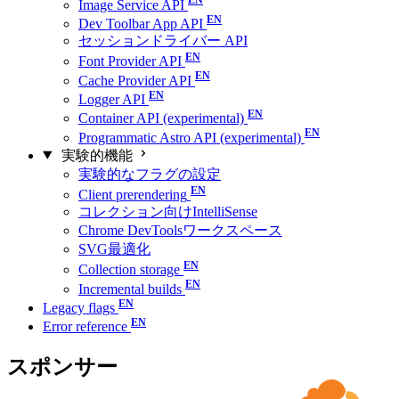
Image Service API
Dev Toolbar App API
セッションドライバー API
Font Provider API
Cache Provider API
Logger API
Container API (experimental)
Programmatic Astro API (experimental)
実験的機能
実験的なフラグの設定
Client prerendering
コレクション向けIntelliSense
Chrome DevToolsワークスペース
SVG最適化
Collection storage
Incremental builds
Legacy flags
Error reference
スポンサー