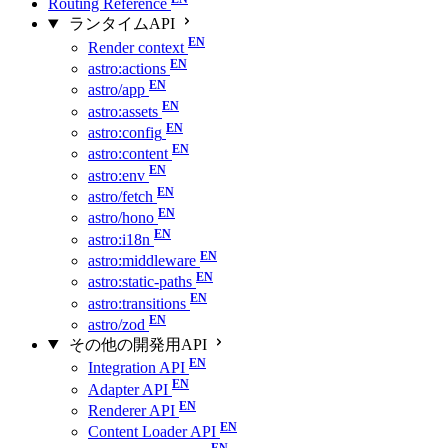
Routing Reference
ランタイムAPI
Render context
astro:actions
astro/app
astro:assets
astro:config
astro:content
astro:env
astro/fetch
astro/hono
astro:i18n
astro:middleware
astro:static-paths
astro:transitions
astro/zod
その他の開発用API
Integration API
Adapter API
Renderer API
Content Loader API