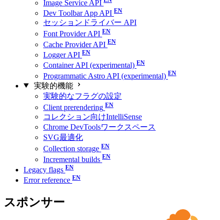
Image Service API
Dev Toolbar App API
セッションドライバー API
Font Provider API
Cache Provider API
Logger API
Container API (experimental)
Programmatic Astro API (experimental)
実験的機能
実験的なフラグの設定
Client prerendering
コレクション向けIntelliSense
Chrome DevToolsワークスペース
SVG最適化
Collection storage
Incremental builds
Legacy flags
Error reference
スポンサー