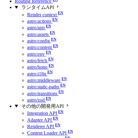
Routing Reference
ランタイムAPI
Render context
astro:actions
astro/app
astro:assets
astro:config
astro:content
astro:env
astro/fetch
astro/hono
astro:i18n
astro:middleware
astro:static-paths
astro:transitions
astro/zod
その他の開発用API
Integration API
Adapter API
Renderer API
Content Loader API