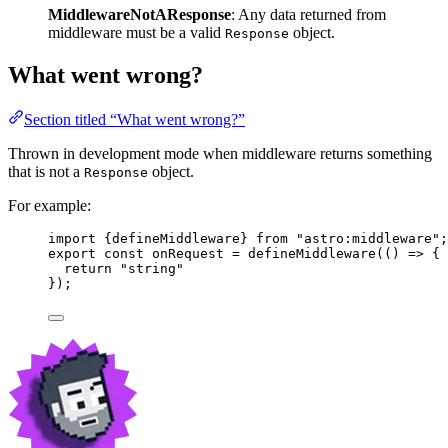
MiddlewareNotAResponse
: Any data returned from
middleware must be a valid
object.
Response
What went wrong?
Section titled “What went wrong?”
Thrown in development mode when middleware returns something
that is not a
object.
Response
For example:
import
 {defineMiddleware} 
from
"
astro:middleware
"
;
export const 
onRequest
 = 
defineMiddleware
(
()
 => {
return 
"
string
"
}
);