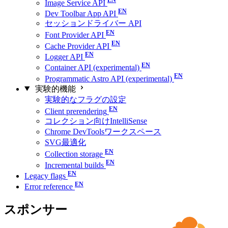
Image Service API
Dev Toolbar App API
セッションドライバー API
Font Provider API
Cache Provider API
Logger API
Container API (experimental)
Programmatic Astro API (experimental)
実験的機能
実験的なフラグの設定
Client prerendering
コレクション向けIntelliSense
Chrome DevToolsワークスペース
SVG最適化
Collection storage
Incremental builds
Legacy flags
Error reference
スポンサー