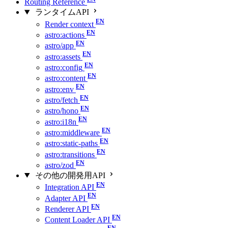
Routing Reference
ランタイムAPI
Render context
astro:actions
astro/app
astro:assets
astro:config
astro:content
astro:env
astro/fetch
astro/hono
astro:i18n
astro:middleware
astro:static-paths
astro:transitions
astro/zod
その他の開発用API
Integration API
Adapter API
Renderer API
Content Loader API