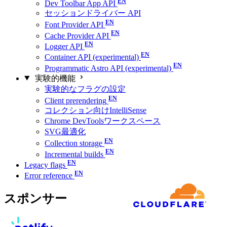
Dev Toolbar App API
セッションドライバー API
Font Provider API
Cache Provider API
Logger API
Container API (experimental)
Programmatic Astro API (experimental)
実験的機能
実験的なフラグの設定
Client prerendering
コレクション向けIntelliSense
Chrome DevToolsワークスペース
SVG最適化
Collection storage
Incremental builds
Legacy flags
Error reference
スポンサー