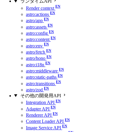
ランタイムAPI
Render context
astro:actions
astro/app
astro:assets
astro:config
astro:content
astro:env
astro/fetch
astro/hono
astro:i18n
astro:middleware
astro:static-paths
astro:transitions
astro/zod
その他の開発用API
Integration API
Adapter API
Renderer API
Content Loader API
Image Service API