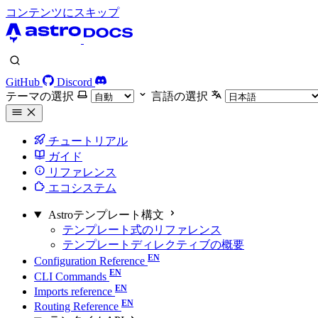
コンテンツにスキップ
GitHub
Discord
テーマの選択
言語の選択
チュートリアル
ガイド
リファレンス
エコシステム
Astroテンプレート構文
テンプレート式のリファレンス
テンプレートディレクティブの概要
Configuration Reference
CLI Commands
Imports reference
Routing Reference