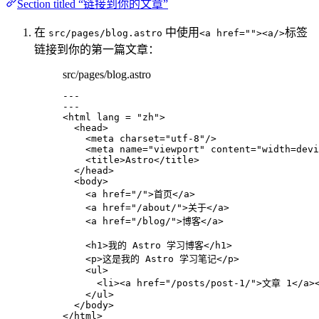
Section titled “链接到你的文章”
在
中使用
标签
src/pages/blog.astro
<a href=""><a/>
链接到你的第一篇文章：
src/pages/blog.astro
---
---
<
html
lang
 = 
"
zh
"
>
<
head
>
<
meta
charset
=
"
utf-8
"
/>
<
meta
name
=
"
viewport
"
content
=
"
width=devi
<
title
>
Astro
</
title
>
</
head
>
<
body
>
<
a
href
=
"
/
"
>
首页
</
a
>
<
a
href
=
"
/about/
"
>
关于
</
a
>
<
a
href
=
"
/blog/
"
>
博客
</
a
>
<
h1
>
我的 Astro 学习博客
</
h1
>
<
p
>
这是我的 Astro 学习笔记
</
p
>
<
ul
>
<
li
><
a
href
=
"
/posts/post-1/
"
>
文章 1
</
a
>
</
ul
>
</
body
>
</
html
>