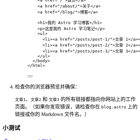
<
a
href
=
"
/
"
>
首页
</
a
>
<
a
href
=
"
/about/
"
>
关于
</
a
>
<
a
href
=
"
/blog/
"
>
博客
</
a
>
<
h1
>
我的 Astro 学习博客
</
h1
>
<
p
>
这是我的 Astro 学习笔记
</
p
>
<
ul
>
<
li
><
a
href
=
"
/posts/post-1/
"
>
文章 1
</
a
>
<
li
><
a
href
=
"
/posts/post-2/
"
>
文章 2
</
a
>
<
li
><
a
href
=
"
/posts/post-3/
"
>
文章 3
</
a
>
</
ul
>
</
body
>
</
html
>
检查你的浏览器预览并确保：
、
和
的所有链接都指向你网站上的工作
文章1
文章2
文章3
页面。（如果你发现错误，请检查你在
上的
blog.astro
链接或你的 Markdown 文件名。）
小测试