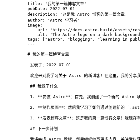
title
: 
'
我的第一篇博客文章
'
pubDate
: 
2022-07-01
description
: 
'
这是我 Astro 博客的第一篇文章。
'
author
: 
'
Astro 学习者
'
image
:
url
: 
'
https://docs.astro.build/assets/ros
alt
: 
'
The Astro logo on a dark background
tags
: [
"
astro
"
, 
"
blogging
"
, 
"
learning in publ
---
# 我的第一篇博客文章
发表于：2022-07-01
欢迎来到我学习关于 Astro 的新博客！在这里，我将分
## 我做了什么
1.
**
安装 Astro
**
：首先，我创建了一个新的 Astro
2.
**
制作页面
**
：然后我学习了如何通过创建新的 
`.ast
3.
**
发表博客文章
**
：这是我的第一篇博客文章！我现在有用 
## 下一步计划
我将完成 Astro 教程，然后继续编写更多内容。关注我以