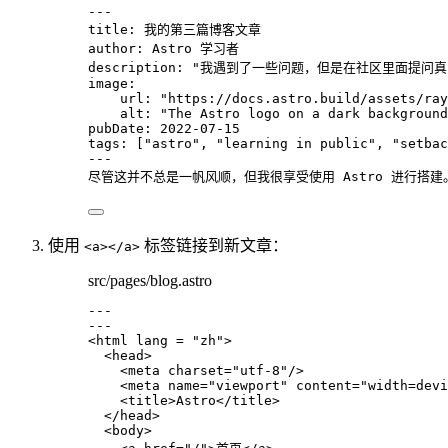
---
title
: 
我的第三篇博客文章
author
: 
Astro 学习者
description
: 
"
我遇到了一些问题，但是在社区里面提问真
image
:
url
: 
"
https://docs.astro.build/assets/ray
alt
: 
"
The Astro logo on a dark background
pubDate
: 
2022-07-15
tags
: [
"
astro
"
, 
"
learning in public
"
, 
"
setbac
---
尽管这并不总是一帆风顺，但我很享受使用 Astro 进行搭建
使用
标签链接到新文章：
<a></a>
src/pages/blog.astro
---
---
<
html
lang
 = 
"
zh
"
>
<
head
>
<
meta
charset
=
"
utf-8
"
/>
<
meta
name
=
"
viewport
"
content
=
"
width=devi
<
title
>
Astro
</
title
>
</
head
>
<
body
>