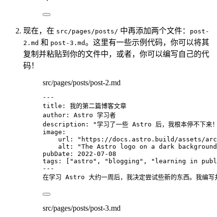
现在，在
中再添加两个文件：
src/pages/posts/
post-
和
。这里有一些示例代码，你可以将其
2.md
post-3.md
复制并粘贴到你的文件中，或者，你可以编写自己的代
码！
src/pages/posts/post-2.md
---
title
: 
我的第二篇博客文章
author
: 
Astro 学习者
description
: 
"
学习了一些 Astro 后，我根本停不下来
image
:
url
: 
"
https://docs.astro.build/assets/arc
alt
: 
"
The Astro logo on a dark background
pubDate
: 
2022-07-08
tags
: [
"
astro
"
, 
"
blogging
"
, 
"
learning in publ
---
在学习 Astro 大约一周后，我决定尝试些新的东西。我编
src/pages/posts/post-3.md