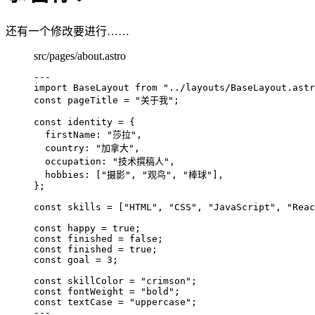
还有一个修改要进行……
src/pages/about.astro
---
import
 BaseLayout 
from
"
../layouts/BaseLayout.astr
const 
pageTitle
 = 
"
关于我
"
;
const 
identity
 = {
firstName: 
"
莎拉
"
,
country: 
"
加拿大
"
,
occupation: 
"
技术撰稿人
"
,
hobbies:
 [
"
摄影
"
, 
"
观鸟
"
, 
"
棒球
"
]
,
}
;
const 
skills
 =
 [
"
HTML
"
, 
"
CSS
"
, 
"
JavaScript
"
, 
"
Reac
const 
happy
 = 
true
;
const 
finished
 = 
false
;
const 
finished
 = 
true
;
const 
goal
 = 
3
;
const 
skillColor
 = 
"
crimson
"
;
const 
fontWeight
 = 
"
bold
"
;
const 
textCase
 = 
"
uppercase
"
;
---