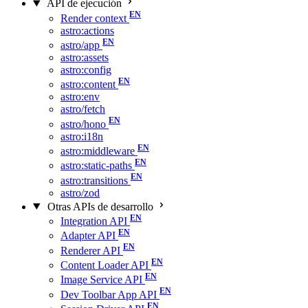
API de ejecución
Render context
astro:actions
astro/app
astro:assets
astro:config
astro:content
astro:env
astro/fetch
astro/hono
astro:i18n
astro:middleware
astro:static-paths
astro:transitions
astro/zod
Otras APIs de desarrollo
Integration API
Adapter API
Renderer API
Content Loader API
Image Service API
Dev Toolbar App API