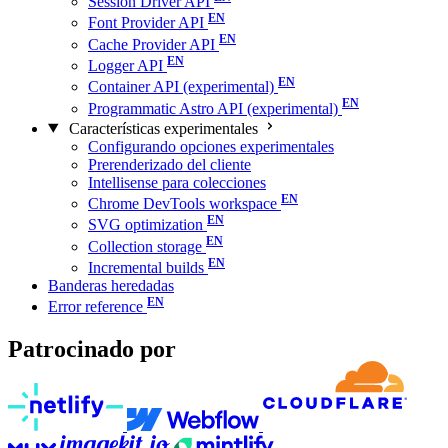
Session Driver API
Font Provider API
Cache Provider API
Logger API
Container API (experimental)
Programmatic Astro API (experimental)
Características experimentales
Configurando opciones experimentales
Prerenderizado del cliente
Intellisense para colecciones
Chrome DevTools workspace
SVG optimization
Collection storage
Incremental builds
Banderas heredadas
Error reference
Patrocinado por