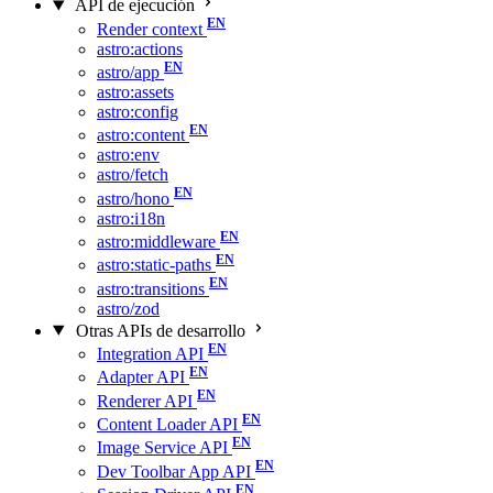
API de ejecución
Render context
astro:actions
astro/app
astro:assets
astro:config
astro:content
astro:env
astro/fetch
astro/hono
astro:i18n
astro:middleware
astro:static-paths
astro:transitions
astro/zod
Otras APIs de desarrollo
Integration API
Adapter API
Renderer API
Content Loader API
Image Service API
Dev Toolbar App API