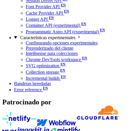
Session Driver API
Font Provider API
Cache Provider API
Logger API
Container API (experimental)
Programmatic Astro API (experimental)
Características experimentales
Configurando opciones experimentales
Prerenderizado del cliente
Intellisense para colecciones
Chrome DevTools workspace
SVG optimization
Collection storage
Incremental builds
Banderas heredadas
Error reference
Patrocinado por