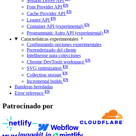
Session Driver API
Font Provider API
Cache Provider API
Logger API
Container API (experimental)
Programmatic Astro API (experimental)
Características experimentales
Configurando opciones experimentales
Prerenderizado del cliente
Intellisense para colecciones
Chrome DevTools workspace
SVG optimization
Collection storage
Incremental builds
Banderas heredadas
Error reference
Patrocinado por