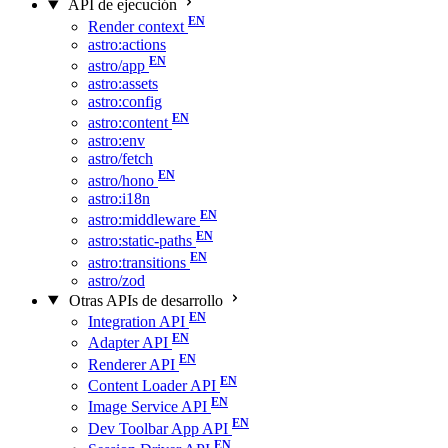
API de ejecución
Render context
astro:actions
astro/app
astro:assets
astro:config
astro:content
astro:env
astro/fetch
astro/hono
astro:i18n
astro:middleware
astro:static-paths
astro:transitions
astro/zod
Otras APIs de desarrollo
Integration API
Adapter API
Renderer API
Content Loader API
Image Service API
Dev Toolbar App API