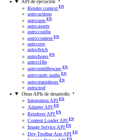
API de ejecución
Render context
astro:actions
astro/app
astro:assets
astro:config
astro:content
astro:env
astro/fetch
astro/hono
astro:i18n
astro:middleware
astro:static-paths
astro:transitions
astro/zod
Otras APIs de desarrollo
Integration API
Adapter API
Renderer API
Content Loader API
Image Service API
Dev Toolbar App API