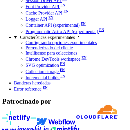
Session Driver API
Font Provider API
Cache Provider API
Logger API
Container API (experimental)
Programmatic Astro API (experimental)
Características experimentales
Configurando opciones experimentales
Prerenderizado del cliente
Intellisense para colecciones
Chrome DevTools workspace
SVG optimization
Collection storage
Incremental builds
Banderas heredadas
Error reference
Patrocinado por