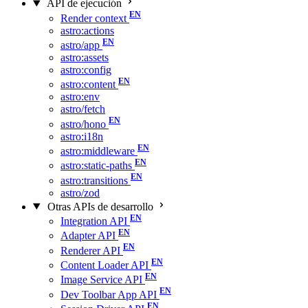
API de ejecución
Render context
astro:actions
astro/app
astro:assets
astro:config
astro:content
astro:env
astro/fetch
astro/hono
astro:i18n
astro:middleware
astro:static-paths
astro:transitions
astro/zod
Otras APIs de desarrollo
Integration API
Adapter API
Renderer API
Content Loader API
Image Service API
Dev Toolbar App API