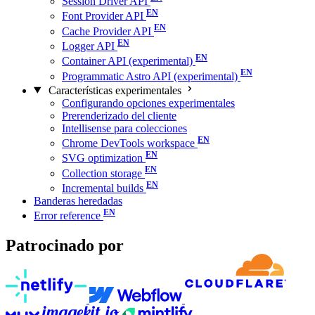
Session Driver API
Font Provider API
Cache Provider API
Logger API
Container API (experimental)
Programmatic Astro API (experimental)
Características experimentales
Configurando opciones experimentales
Prerenderizado del cliente
Intellisense para colecciones
Chrome DevTools workspace
SVG optimization
Collection storage
Incremental builds
Banderas heredadas
Error reference
Patrocinado por