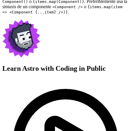
o
. Preferiblemente usa la
Component()
{items.map(Component)}
sintaxis de un componente
o
<Component />
{items.map(item
.
=> <Component {...item} />)}
Learn Astro with
Coding in Public