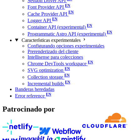
Session Driver API
Font Provider API
Cache Provider API
Logger API
Container API (experimental)
Programmatic Astro API (experimental)
Características experimentales
Configurando opciones experimentales
Prerenderizado del cliente
Intellisense para colecciones
Chrome DevTools workspace
SVG optimization
Collection storage
Incremental builds
Banderas heredadas
Error reference
Patrocinado por