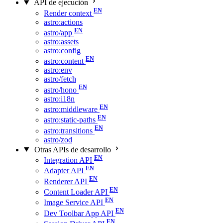
API de ejecución
Render context
astro:actions
astro/app
astro:assets
astro:config
astro:content
astro:env
astro/fetch
astro/hono
astro:i18n
astro:middleware
astro:static-paths
astro:transitions
astro/zod
Otras APIs de desarrollo
Integration API
Adapter API
Renderer API
Content Loader API
Image Service API
Dev Toolbar App API