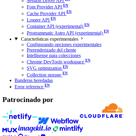
Session Driver API
Font Provider API
Cache Provider API
Logger API
Container API (experimental)
Programmatic Astro API (experimental)
Características experimentales
Configurando opciones experimentales
Prerenderizado del cliente
Intellisense para colecciones
Chrome DevTools workspace
SVG optimization
Collection storage
Banderas heredadas
Error reference
Patrocinado por