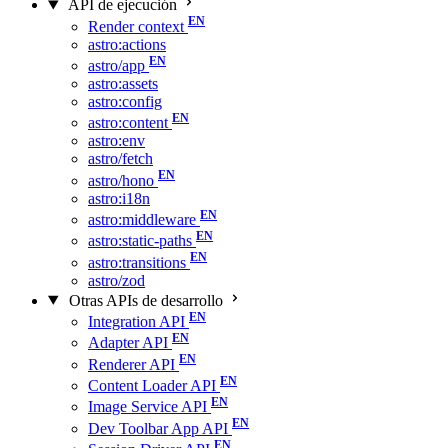
API de ejecución
Render context
astro:actions
astro/app
astro:assets
astro:config
astro:content
astro:env
astro/fetch
astro/hono
astro:i18n
astro:middleware
astro:static-paths
astro:transitions
astro/zod
Otras APIs de desarrollo
Integration API
Adapter API
Renderer API
Content Loader API
Image Service API
Dev Toolbar App API