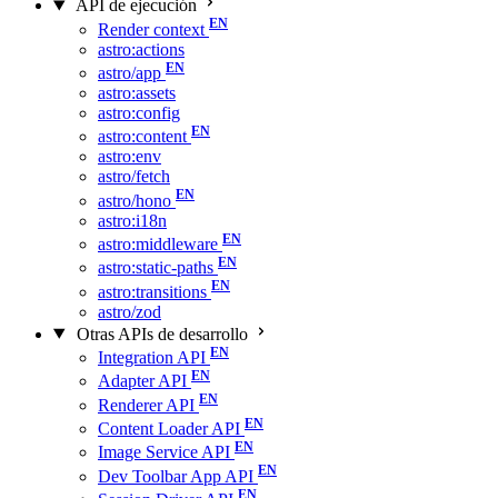
API de ejecución
Render context
astro:actions
astro/app
astro:assets
astro:config
astro:content
astro:env
astro/fetch
astro/hono
astro:i18n
astro:middleware
astro:static-paths
astro:transitions
astro/zod
Otras APIs de desarrollo
Integration API
Adapter API
Renderer API
Content Loader API
Image Service API
Dev Toolbar App API