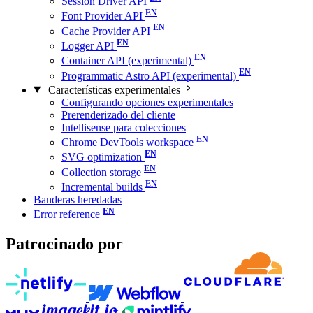
Session Driver API
Font Provider API
Cache Provider API
Logger API
Container API (experimental)
Programmatic Astro API (experimental)
Características experimentales
Configurando opciones experimentales
Prerenderizado del cliente
Intellisense para colecciones
Chrome DevTools workspace
SVG optimization
Collection storage
Incremental builds
Banderas heredadas
Error reference
Patrocinado por