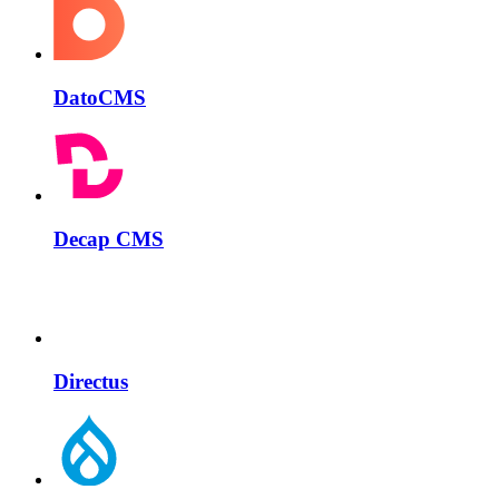
DatoCMS
Decap CMS
Directus