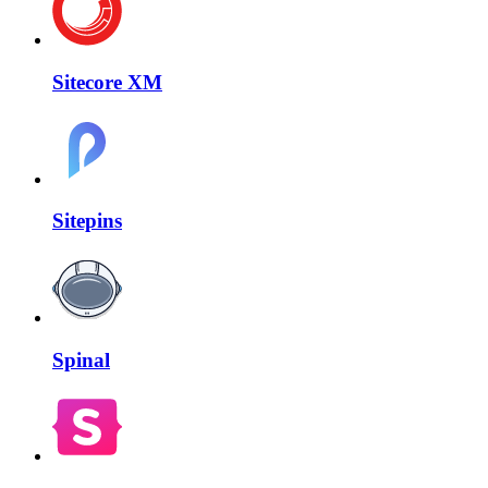
Sitecore XM
Sitepins
Spinal