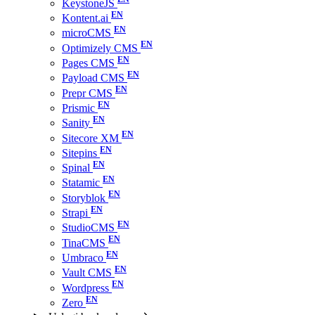
KeystoneJS
Kontent.ai
microCMS
Optimizely CMS
Pages CMS
Payload CMS
Prepr CMS
Prismic
Sanity
Sitecore XM
Sitepins
Spinal
Statamic
Storyblok
Strapi
StudioCMS
TinaCMS
Umbraco
Vault CMS
Wordpress
Zero