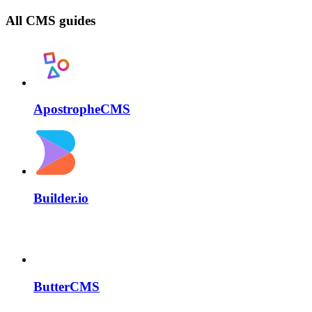
All CMS guides
ApostropheCMS
Builder.io
ButterCMS