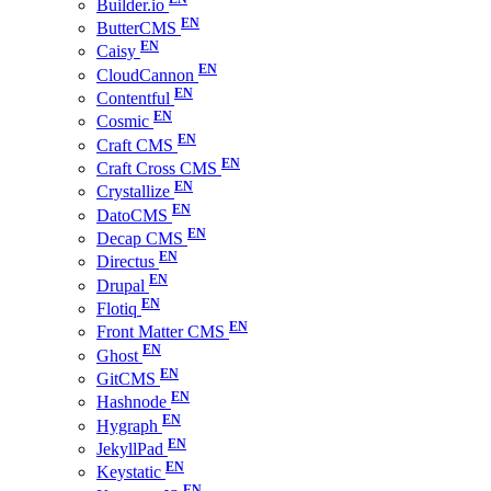
Builder.io
ButterCMS
Caisy
CloudCannon
Contentful
Cosmic
Craft CMS
Craft Cross CMS
Crystallize
DatoCMS
Decap CMS
Directus
Drupal
Flotiq
Front Matter CMS
Ghost
GitCMS
Hashnode
Hygraph
JekyllPad
Keystatic