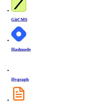
GitCMS
Hashnode
Hygraph