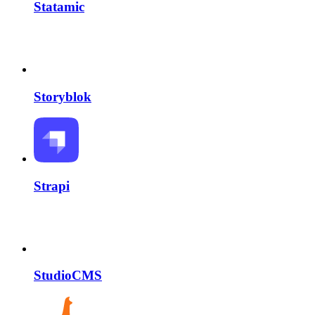
Statamic
Storyblok
Strapi
StudioCMS