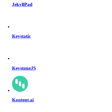
JekyllPad
Keystatic
KeystoneJS
Kontent.ai