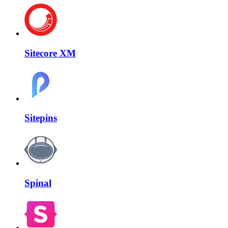
Sitecore XM
Sitepins
Spinal