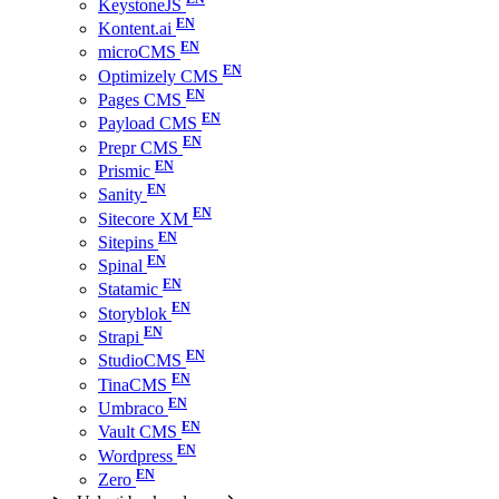
KeystoneJS
Kontent.ai
microCMS
Optimizely CMS
Pages CMS
Payload CMS
Prepr CMS
Prismic
Sanity
Sitecore XM
Sitepins
Spinal
Statamic
Storyblok
Strapi
StudioCMS
TinaCMS
Umbraco
Vault CMS
Wordpress
Zero