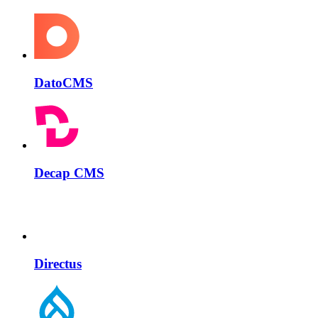
DatoCMS
Decap CMS
Directus