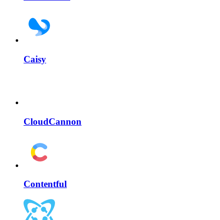
Caisy
CloudCannon
Contentful