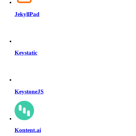
JekyllPad
Keystatic
KeystoneJS
Kontent.ai