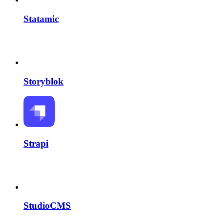
Statamic
Storyblok
Strapi
StudioCMS