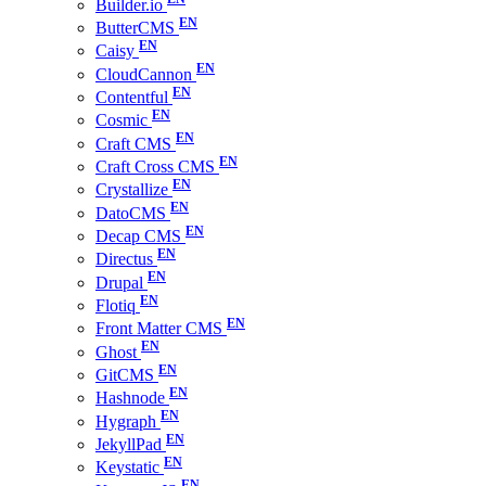
Builder.io
ButterCMS
Caisy
CloudCannon
Contentful
Cosmic
Craft CMS
Craft Cross CMS
Crystallize
DatoCMS
Decap CMS
Directus
Drupal
Flotiq
Front Matter CMS
Ghost
GitCMS
Hashnode
Hygraph
JekyllPad
Keystatic