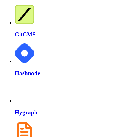
GitCMS
Hashnode
Hygraph