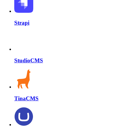
Strapi
StudioCMS
TinaCMS