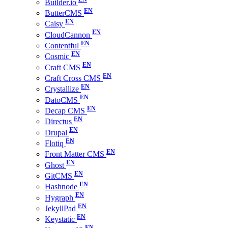
Builder.io
ButterCMS
Caisy
CloudCannon
Contentful
Cosmic
Craft CMS
Craft Cross CMS
Crystallize
DatoCMS
Decap CMS
Directus
Drupal
Flotiq
Front Matter CMS
Ghost
GitCMS
Hashnode
Hygraph
JekyllPad
Keystatic