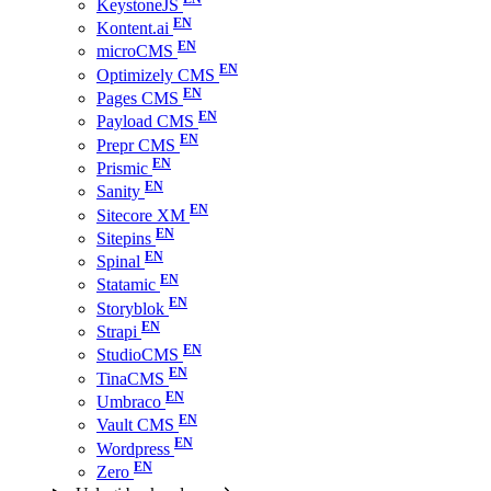
KeystoneJS
Kontent.ai
microCMS
Optimizely CMS
Pages CMS
Payload CMS
Prepr CMS
Prismic
Sanity
Sitecore XM
Sitepins
Spinal
Statamic
Storyblok
Strapi
StudioCMS
TinaCMS
Umbraco
Vault CMS
Wordpress
Zero