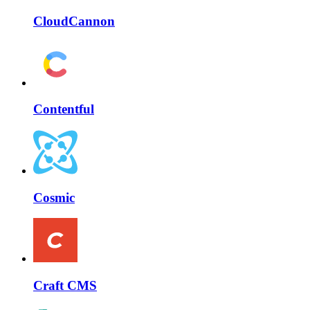
CloudCannon
Contentful
Cosmic
Craft CMS