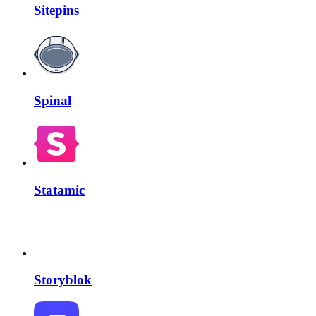
Sitepins
Spinal
Statamic
Storyblok