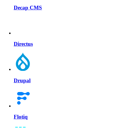
Decap CMS
Directus
Drupal
Flotiq