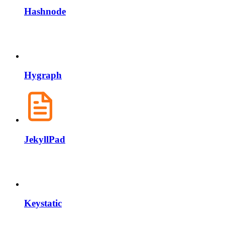
Hashnode
Hygraph
JekyllPad
Keystatic