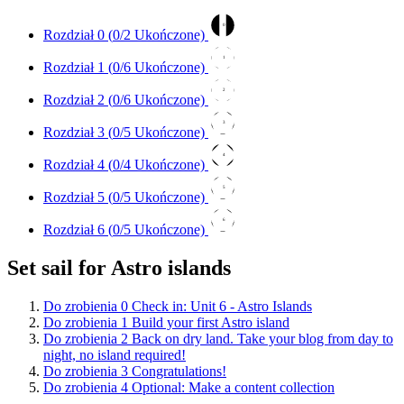
0
Rozdział 0 (
0
/2 Ukończone)
1
Rozdział 1 (
0
/6 Ukończone)
2
Rozdział 2 (
0
/6 Ukończone)
3
Rozdział 3 (
0
/5 Ukończone)
4
Rozdział 4 (
0
/4 Ukończone)
5
Rozdział 5 (
0
/5 Ukończone)
6
Rozdział 6 (
0
/5 Ukończone)
Set sail for Astro islands
Do zrobienia
0
Check in: Unit 6 - Astro Islands
Do zrobienia
1
Build your first Astro island
Do zrobienia
2
Back on dry land. Take your blog from day to
night, no island required!
Do zrobienia
3
Congratulations!
Do zrobienia
4
Optional: Make a content collection