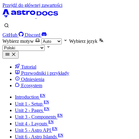
Przejdź do głównej zawartości
GitHub
Discord
Wybierz motyw
Wybierz język
Tutorial
Przewodniki i przykłady
Odniesienia
Ecosystem
Introduction
Unit 1 - Setup
Unit 2 - Pages
Unit 3 - Components
Unit 4 - Layouts
Unit 5 - Astro API
Unit 6 - Astro Islands