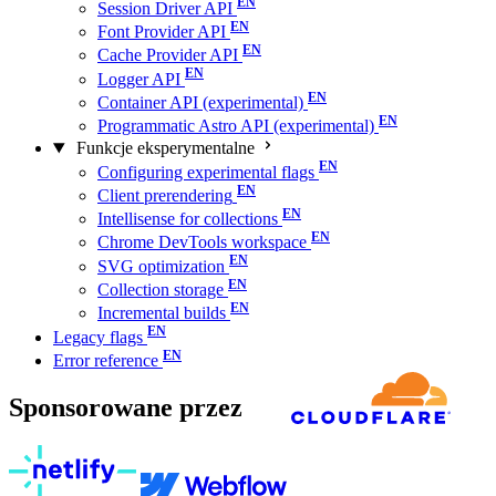
Session Driver API
Font Provider API
Cache Provider API
Logger API
Container API (experimental)
Programmatic Astro API (experimental)
Funkcje eksperymentalne
Configuring experimental flags
Client prerendering
Intellisense for collections
Chrome DevTools workspace
SVG optimization
Collection storage
Incremental builds
Legacy flags
Error reference
Sponsorowane przez