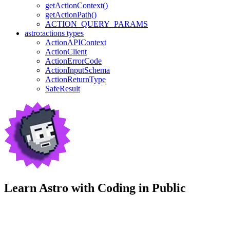
getActionContext()
getActionPath()
ACTION_QUERY_PARAMS
astro:actions types
ActionAPIContext
ActionClient
ActionErrorCode
ActionInputSchema
ActionReturnType
SafeResult
Learn Astro with
Coding in Public