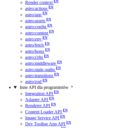
Render context
astro:actions
astro/app
astro:assets
astro:config
astro:content
astro:env
astro/fetch
astro/hono
astro:i18n
astro:middleware
astro:static-paths
astro:transitions
astro/zod
Inne API dla programistów
Integration API
Adapter API
Renderer API
Content Loader API
Image Service API
Dev Toolbar App API