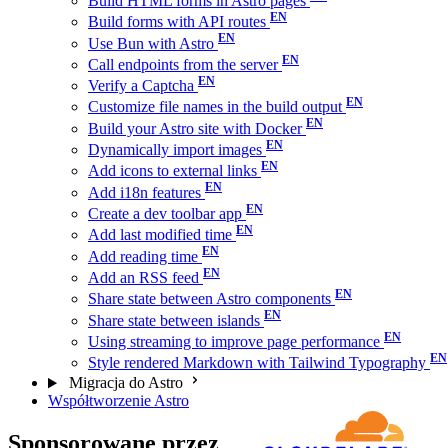
Build HTML forms in Astro pages
Build forms with API routes
Use Bun with Astro
Call endpoints from the server
Verify a Captcha
Customize file names in the build output
Build your Astro site with Docker
Dynamically import images
Add icons to external links
Add i18n features
Create a dev toolbar app
Add last modified time
Add reading time
Add an RSS feed
Share state between Astro components
Share state between islands
Using streaming to improve page performance
Style rendered Markdown with Tailwind Typography
Migracja do Astro
Współtworzenie Astro
Sponsorowane przez