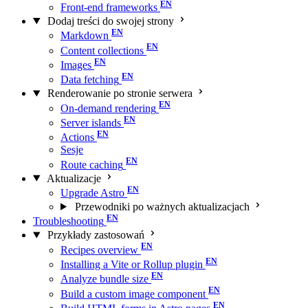
Front-end frameworks
Dodaj treści do swojej strony
Markdown
Content collections
Images
Data fetching
Renderowanie po stronie serwera
On-demand rendering
Server islands
Actions
Sesje
Route caching
Aktualizacje
Upgrade Astro
Przewodniki po ważnych aktualizacjach
Troubleshooting
Przykłady zastosowań
Recipes overview
Installing a Vite or Rollup plugin
Analyze bundle size
Build a custom image component