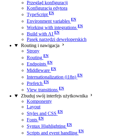
Przegląd konfiguracji
Konfiguracja edytora
TypeScript
Environment variables
Working with integrations
Build with AI
Pasek narzędzi deweloperskich
Routing i nawigacja
Strony
Routing
Endpoints
Middleware
Internationalization (i18n)
Prefetch
View transitions
Zbuduj swój interfejs użytkownika
Komponenty
Layout
Styles and CSS
Fonts
Syntax Highlighting
Scripts and event handling