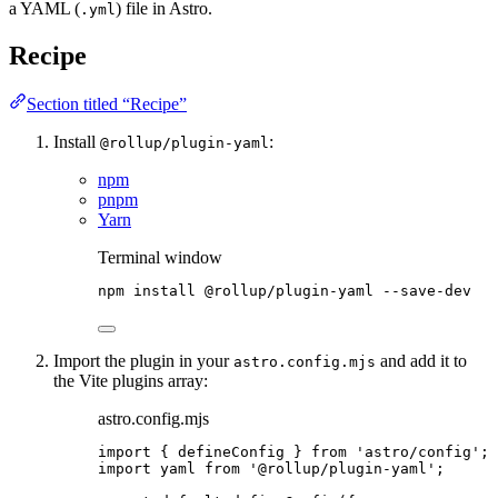
a YAML (
) file in Astro.
.yml
Recipe
Section titled “Recipe”
Install
:
@rollup/plugin-yaml
npm
pnpm
Yarn
Terminal window
npm
install
@rollup/plugin-yaml
--save-dev
Import the plugin in your
and add it to
astro.config.mjs
the Vite plugins array:
astro.config.mjs
import
 { defineConfig } 
from
'
astro/config
'
;
import
 yaml 
from
'
@rollup/plugin-yaml
'
;