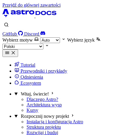
Przejdź do głównej zawartości
GitHub
Discord
Wybierz motyw
Wybierz język
Tutorial
Przewodniki i przykłady
Odniesienia
Ecosystem
Witaj, świecie!
Dlaczego Astro?
Architektura wysp
Kursy
Rozpocznij nowy projekt
Instalacja i konfiguracja Astro
Struktura projektu
Rozwijaj i buduj