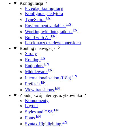
Konfiguracja
Przegląd konfiguracji
Konfiguracja edytora
TypeScript
Environment variables
Working with integrations
Build with AI
Pasek narzędzi deweloperskich
Routing i nawigacja
Strony
Routing
Endpoints
Middleware
Internationalization (i18n)
Prefetch
View transitions
Zbuduj swój interfejs użytkownika
Komponenty
Layout
Styles and CSS
Fonts
Syntax Highlighting