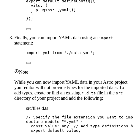
export
default
defineConfig
({
vite: {
plugins: [
yaml
()]
}
});
Finally, you can import YAML data using an
import
statement:
import
 yml 
from
'
./data.yml
'
;
Note
While you can now import YAML data in your Astro project,
your editor will not provide types for the imported data. To
add types, create or find an existing
file in the
*.d.ts
src
directory of your project and add the following:
src/files.d.ts
// Specify the file extension you want to imp
declare
module
"
*.yml
"
 {
const 
value
:
any
; 
// Add type definitions h
export
default
 value;