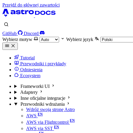
Przejdź do głównej zawartości
GitHub
Discord
Wybierz motyw
Wybierz język
Tutorial
Przewodniki i przykłady
Odniesienia
Ecosystem
Frameworki UI
Adaptery
Inne oficjalne integracje
Przewodniki wdrażania
Wdróż swoją stronę Astro
AWS
AWS via Flightcontrol
AWS via SST