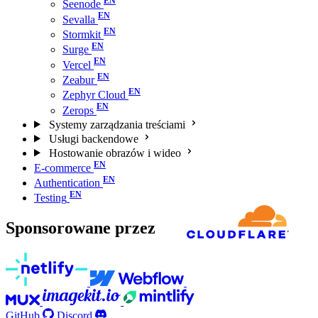
Seenode
Sevalla
Stormkit
Surge
Vercel
Zeabur
Zephyr Cloud
Zerops
Systemy zarządzania treściami
Usługi backendowe
Hostowanie obrazów i wideo
E-commerce
Authentication
Testing
Sponsorowane przez
GitHub
Discord