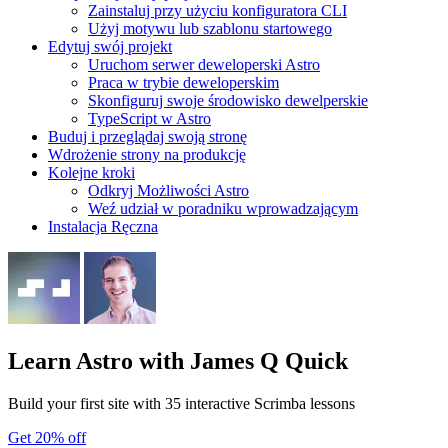
Zainstaluj przy użyciu konfiguratora CLI
Użyj motywu lub szablonu startowego
Edytuj swój projekt
Uruchom serwer deweloperski Astro
Praca w trybie deweloperskim
Skonfiguruj swoje środowisko dewelperskie
TypeScript w Astro
Buduj i przeglądaj swoją stronę
Wdrożenie strony na produkcję
Kolejne kroki
Odkryj Możliwości Astro
Weź udział w poradniku wprowadzającym
Instalacja Ręczna
Learn Astro
with James Q Quick
Build your first site with 35 interactive Scrimba lessons
Get 20% off