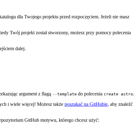
talogu dla Twojego projektu przed rozpoczęciem. Jeżeli nie masz
 kiedy Twój projekt został stworzony, możesz przy pomocy polecenia
ejściem dalej.
ekazując argument z flagą
do polecenia
.
--template
create astro
wych i wiele więcej! Możesz także
poszukać na GitHubie
, aby znaleźć
repozytorium GitHub motywu, którego chcesz użyć: