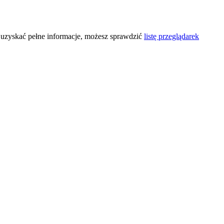
y uzyskać pełne informacje, możesz sprawdzić
listę przeglądarek