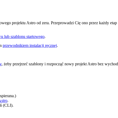
owego projektu Astro od zera. Przeprowadzi Cię ono przez każdy etap
wu lub szablonu startowego
.
ym
przewodnikiem instalacji ręcznej
.
w
, żeby przejrzeć szablony i rozpocząć nowy projekt Astro bez wychodz
spierana.)
Astro
.
eń (CLI).