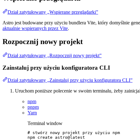
Dział zatytułowany „Wspierane przeglądarki”
Astro jest budowane przy użyciu bundlera Vite, który domyślnie gen
aktualnie wspieranych przez Vite
.
Rozpocznij nowy projekt
Dział zatytułowany „Rozpocznij nowy projekt”
Zainstaluj przy użyciu konfiguratora CLI
Dział zatytułowany „Zainstaluj przy użyciu konfiguratora CLI”
Uruchom poniższe polecenie w swoim terminalu, żeby zainicjal
npm
pnpm
Yarn
Terminal window
# stwórz nowy projekt przy użyciu npm
npm
create
astro@latest