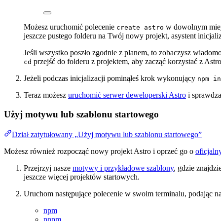
Możesz uruchomić polecenie
w dowolnym miejsc
create astro
jeszcze pustego folderu na Twój nowy projekt, asystent inicjal
Jeśli wszystko poszło zgodnie z planem, to zobaczysz wiadomoś
przejść do folderu z projektem, aby zacząć korzystać z Astro
cd
Jeżeli podczas inicjalizacji pominąłeś krok wykonujący
npm in
Teraz możesz
uruchomić serwer deweloperski Astro
i sprawdza
Użyj motywu lub szablonu startowego
Dział zatytułowany „Użyj motywu lub szablonu startowego”
Możesz również rozpocząć nowy projekt Astro i oprzeć go o
oficjaln
Przejrzyj nasze
motywy i przykładowe szablony
, gdzie znajdz
jeszcze więcej projektów startowych.
Uruchom następujące polecenie w swoim terminalu, podając na
npm
pnpm