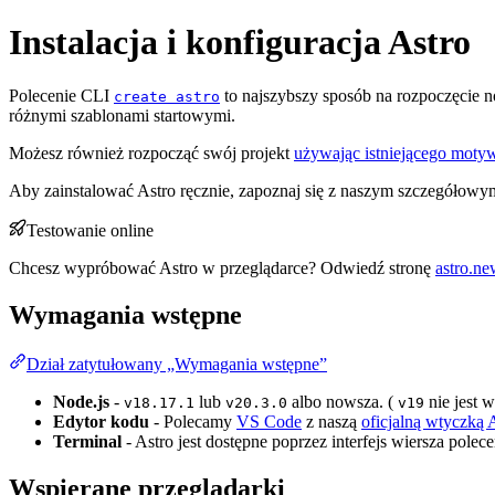
Instalacja i konfiguracja Astro
Polecenie CLI
to najszybszy sposób na rozpoczęcie n
create astro
różnymi szablonami startowymi.
Możesz również rozpocząć swój projekt
używając istniejącego moty
Aby zainstalować Astro ręcznie, zapoznaj się z naszym szczegółow
Testowanie online
Chcesz wypróbować Astro w przeglądarce? Odwiedź stronę
astro.ne
Wymagania wstępne
Dział zatytułowany „Wymagania wstępne”
Node.js
-
lub
albo nowsza. (
nie jest w
v18.17.1
v20.3.0
v19
Edytor kodu
- Polecamy
VS Code
z naszą
oficjalną wtyczką 
Terminal
- Astro jest dostępne poprzez interfejs wiersza polec
Wspierane przeglądarki