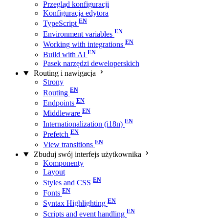
Przegląd konfiguracji
Konfiguracja edytora
TypeScript
Environment variables
Working with integrations
Build with AI
Pasek narzędzi deweloperskich
Routing i nawigacja
Strony
Routing
Endpoints
Middleware
Internationalization (i18n)
Prefetch
View transitions
Zbuduj swój interfejs użytkownika
Komponenty
Layout
Styles and CSS
Fonts
Syntax Highlighting
Scripts and event handling