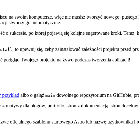
u na swoim komputerze, więc nie musisz tworzyć nowego, pustego ka
izacji stworzy go automatycznie.
ć o sukcesie, po której pojawią się kolejne sugerowane kroki. Teraz,
.
, to upewnij się, żeby zainstalować zależności projektu przed prz
stall
ć podgląd Twojego projektu na żywo podczas tworzenia aplikacji!
y przykład
albo o gałąź
dowolnego repozytorium na GitHubie, prz
main
iesz motywy dla blogów, portfolio, stron z dokumentacją, stron docelo
zwę oficjalnego szablonu startowego Astro lub nazwę użytkownika i 