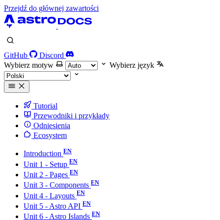
Przejdź do głównej zawartości
GitHub
Discord
Wybierz motyw
Wybierz język
Tutorial
Przewodniki i przykłady
Odniesienia
Ecosystem
Introduction
Unit 1 - Setup
Unit 2 - Pages
Unit 3 - Components
Unit 4 - Layouts
Unit 5 - Astro API
Unit 6 - Astro Islands