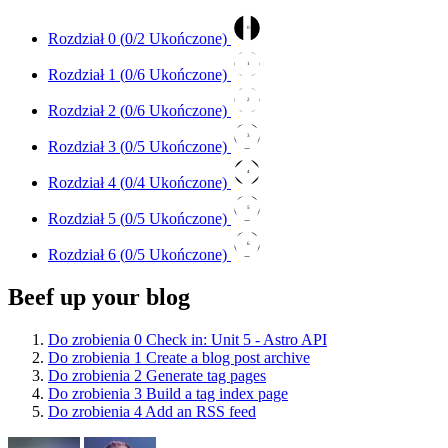
0
Rozdział 0 (
0
/2 Ukończone)
1
Rozdział 1 (
0
/6 Ukończone)
2
Rozdział 2 (
0
/6 Ukończone)
3
Rozdział 3 (
0
/5 Ukończone)
4
Rozdział 4 (
0
/4 Ukończone)
5
Rozdział 5 (
0
/5 Ukończone)
6
Rozdział 6 (
0
/5 Ukończone)
Beef up your blog
Do zrobienia
0
Check in: Unit 5 - Astro API
Do zrobienia
1
Create a blog post archive
Do zrobienia
2
Generate tag pages
Do zrobienia
3
Build a tag index page
Do zrobienia
4
Add an RSS feed