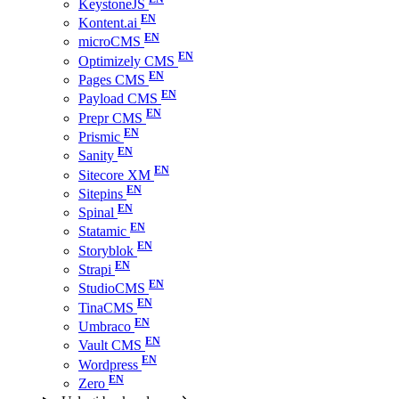
KeystoneJS
Kontent.ai
microCMS
Optimizely CMS
Pages CMS
Payload CMS
Prepr CMS
Prismic
Sanity
Sitecore XM
Sitepins
Spinal
Statamic
Storyblok
Strapi
StudioCMS
TinaCMS
Umbraco
Vault CMS
Wordpress
Zero