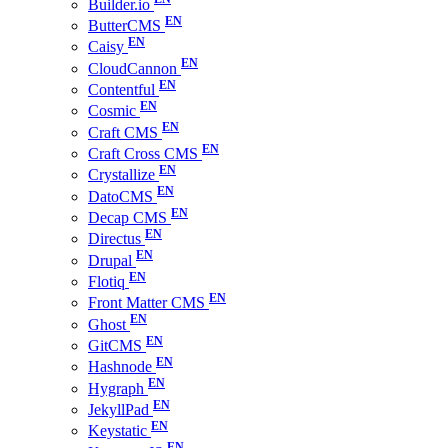
Builder.io
ButterCMS
Caisy
CloudCannon
Contentful
Cosmic
Craft CMS
Craft Cross CMS
Crystallize
DatoCMS
Decap CMS
Directus
Drupal
Flotiq
Front Matter CMS
Ghost
GitCMS
Hashnode
Hygraph
JekyllPad
Keystatic