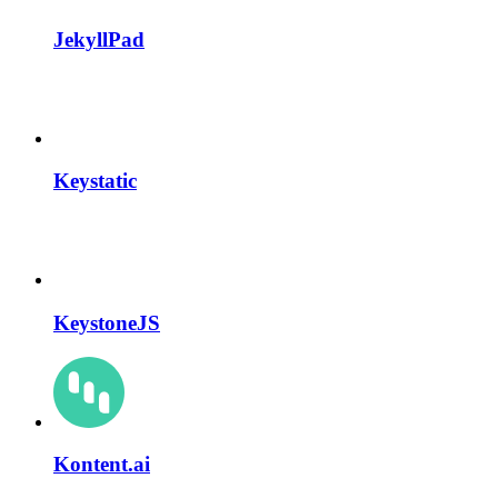
JekyllPad
Keystatic
KeystoneJS
Kontent.ai