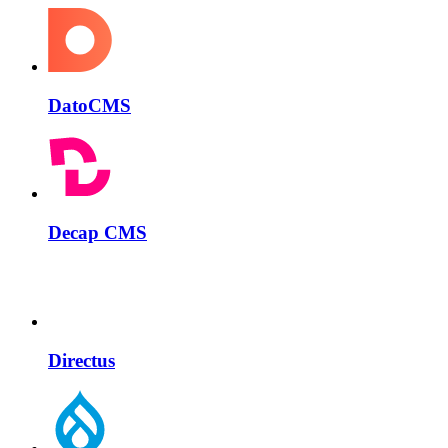
DatoCMS
Decap CMS
Directus