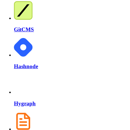
GitCMS
Hashnode
Hygraph