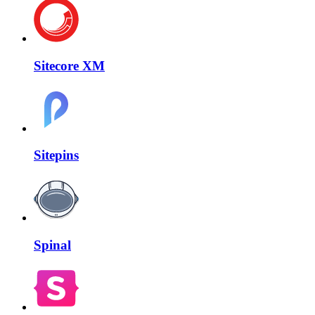
Sitecore XM
Sitepins
Spinal