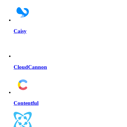
Caisy
CloudCannon
Contentful