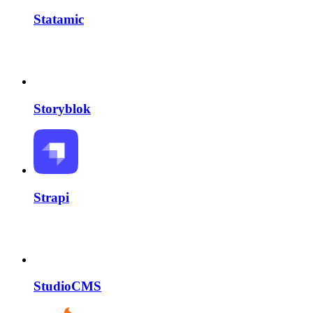
Statamic
Storyblok
Strapi
StudioCMS