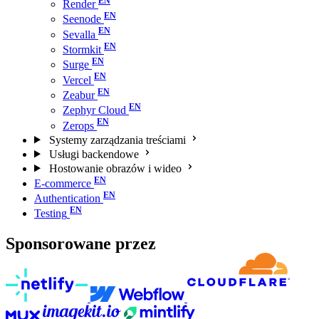
Render
Seenode
Sevalla
Stormkit
Surge
Vercel
Zeabur
Zephyr Cloud
Zerops
Systemy zarządzania treściami
Usługi backendowe
Hostowanie obrazów i wideo
E-commerce
Authentication
Testing
Sponsorowane przez