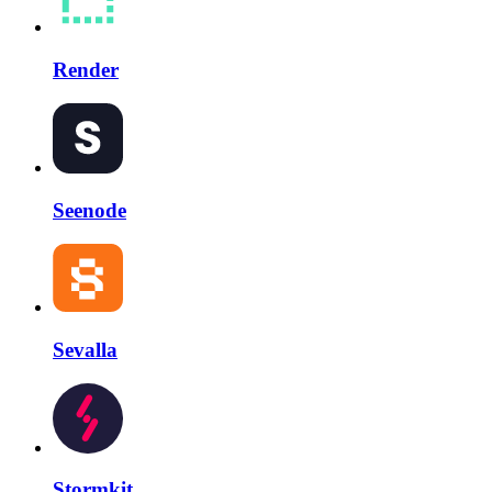
Render
Seenode
Sevalla
Stormkit