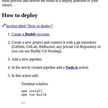
build process and deliver the result to a deploy platform of your
choice.
How to deploy
Section titled “How to deploy”
Create a
Buddy
account
.
Create a new project and connect it with a git repository
(GitHub, GitLab, BitBucket, any private Git Repository or
you can use Buddy Git Hosting).
Add a new pipeline.
In the newly created pipeline add a
Node.js
action.
In this action add:
Terminal window
npm
install
npm
run
build