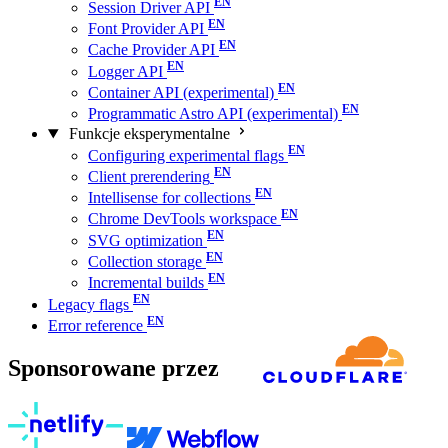
Session Driver API
Font Provider API
Cache Provider API
Logger API
Container API (experimental)
Programmatic Astro API (experimental)
Funkcje eksperymentalne
Configuring experimental flags
Client prerendering
Intellisense for collections
Chrome DevTools workspace
SVG optimization
Collection storage
Incremental builds
Legacy flags
Error reference
Sponsorowane przez