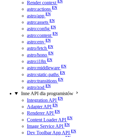
Render context
astro:actions
astro/app
astro:assets
astro:config
astro:content
astro:env
astro/fetch
astro/hono
astro:i18n
astro:middleware
astro:static-paths
astro:transitions
astro/zod
Inne API dla programistów
Integration API
Adapter API
Renderer API
Content Loader API
Image Service API
Dev Toolbar App API