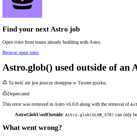
Find your next
Astro job
Open roles from teams already building with Astro.
Browse open roles
Astro.glob() used outside of an A
Ta treść nie jest jeszcze dostępna w Twoim języku.
Deprecated
This error was removed in Astro v6.0.0 along with the removal of
As
AstroGlobUsedOutside
:
can only b
Astro.glob(GLOB_STR)
What went wrong?