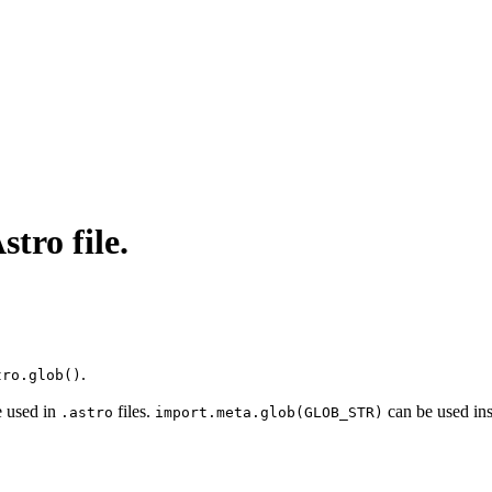
stro file.
.
tro.glob()
e used in
files.
can be used inst
.astro
import.meta.glob(GLOB_STR)