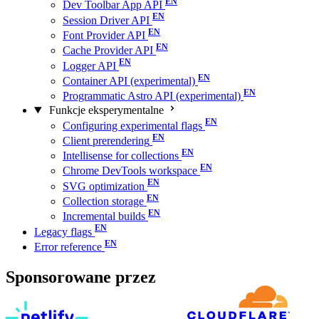
Dev Toolbar App API
Session Driver API
Font Provider API
Cache Provider API
Logger API
Container API (experimental)
Programmatic Astro API (experimental)
Funkcje eksperymentalne
Configuring experimental flags
Client prerendering
Intellisense for collections
Chrome DevTools workspace
SVG optimization
Collection storage
Incremental builds
Legacy flags
Error reference
Sponsorowane przez