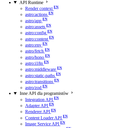
API Runtime
Render context
astro:actions
astro/app
astro:assets
astro:config
astro:content
astro:env
astro/fetch
astro/hono
astro:i18n
astro:middleware
astro:static-paths
astro:transitions
astro/zod
Inne API dla programistów
Integration API
Adapter API
Renderer API
Content Loader API
Image Service API