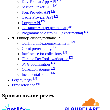
Dev Toolbar App API
Session Driver API
Font Provider API
Cache Provider API
Logger API
Container API (experimental)
Programmatic Astro API (experimental)
Funkcje eksperymentalne
Configuring experimental flags
Client prerendering
Intellisense for collections
Chrome DevTools workspace
SVG optimization
Collection storage
Incremental builds
Legacy flags
Error reference
Sponsorowane przez