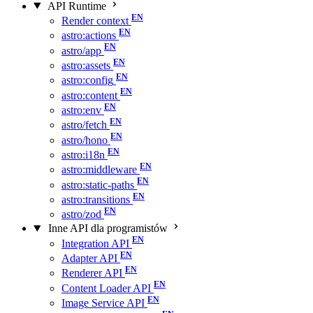
API Runtime
Render context
astro:actions
astro/app
astro:assets
astro:config
astro:content
astro:env
astro/fetch
astro/hono
astro:i18n
astro:middleware
astro:static-paths
astro:transitions
astro/zod
Inne API dla programistów
Integration API
Adapter API
Renderer API
Content Loader API
Image Service API