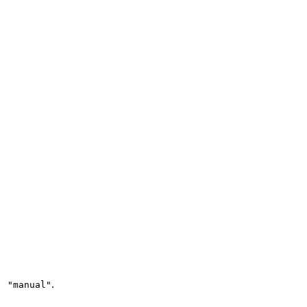
.
: "manual"