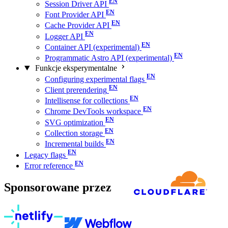
Session Driver API
Font Provider API
Cache Provider API
Logger API
Container API (experimental)
Programmatic Astro API (experimental)
Funkcje eksperymentalne
Configuring experimental flags
Client prerendering
Intellisense for collections
Chrome DevTools workspace
SVG optimization
Collection storage
Incremental builds
Legacy flags
Error reference
Sponsorowane przez