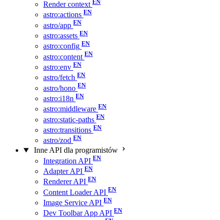
Render context
astro:actions
astro/app
astro:assets
astro:config
astro:content
astro:env
astro/fetch
astro/hono
astro:i18n
astro:middleware
astro:static-paths
astro:transitions
astro/zod
Inne API dla programistów
Integration API
Adapter API
Renderer API
Content Loader API
Image Service API
Dev Toolbar App API