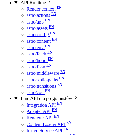
API Runtime
Render context
astro:actions
astro/app
astro:assets
astro:config
astro:content
astro:env
astro/fetch
astro/hono
astro:i18n
astro:middleware
astro:static-paths
astro:transitions
astro/zod
Inne API dla programistów
Integration API
Adapter API
Renderer API
Content Loader API
Image Service API