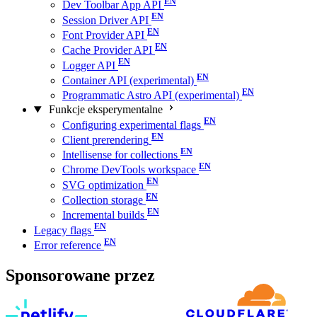
Dev Toolbar App API
Session Driver API
Font Provider API
Cache Provider API
Logger API
Container API (experimental)
Programmatic Astro API (experimental)
Funkcje eksperymentalne
Configuring experimental flags
Client prerendering
Intellisense for collections
Chrome DevTools workspace
SVG optimization
Collection storage
Incremental builds
Legacy flags
Error reference
Sponsorowane przez