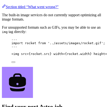
Section titled “What went wrong?”
The built-in image services do not currently support optimizing all
image formats.
For unsupported formats such as GIFs, you may be able to use an
tag directly:
img
---
import
 rocket 
from
'
../assets/images/rocket.gif
'
;
---
<
img
src
=
{
rocket
.
src
}
width
=
{
rocket
.
width
}
height
=
Find your next
Astro job