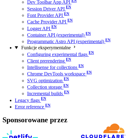
Dev Toolbar App API
Session Driver API
Font Provider API
Cache Provider API
Logger API
Container API (experimental)
Programmatic Astro API (experimental)
Funkcje eksperymentalne
Configuring experimental flags
Client prerendering
Intellisense for collections
Chrome DevTools workspace
SVG optimization
Collection storage
Incremental builds
Legacy flags
Error reference
Sponsorowane przez