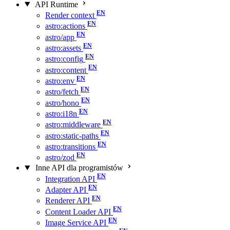
API Runtime
Render context
astro:actions
astro/app
astro:assets
astro:config
astro:content
astro:env
astro/fetch
astro/hono
astro:i18n
astro:middleware
astro:static-paths
astro:transitions
astro/zod
Inne API dla programistów
Integration API
Adapter API
Renderer API
Content Loader API
Image Service API