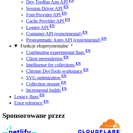
Dev Toolbar App API
Session Driver API
Font Provider API
Cache Provider API
Logger API
Container API (experimental)
Programmatic Astro API (experimental)
Funkcje eksperymentalne
Configuring experimental flags
Client prerendering
Intellisense for collections
Chrome DevTools workspace
SVG optimization
Collection storage
Incremental builds
Legacy flags
Error reference
Sponsorowane przez