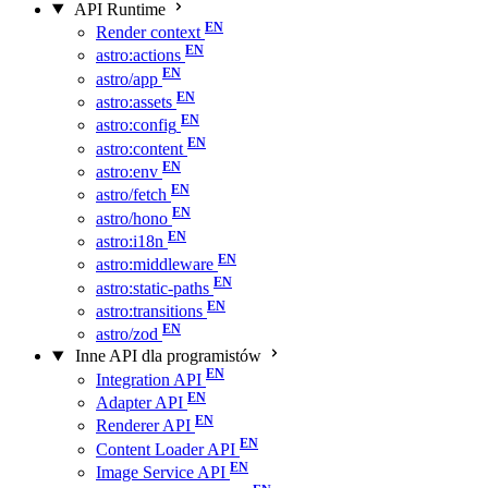
API Runtime
Render context
astro:actions
astro/app
astro:assets
astro:config
astro:content
astro:env
astro/fetch
astro/hono
astro:i18n
astro:middleware
astro:static-paths
astro:transitions
astro/zod
Inne API dla programistów
Integration API
Adapter API
Renderer API
Content Loader API
Image Service API