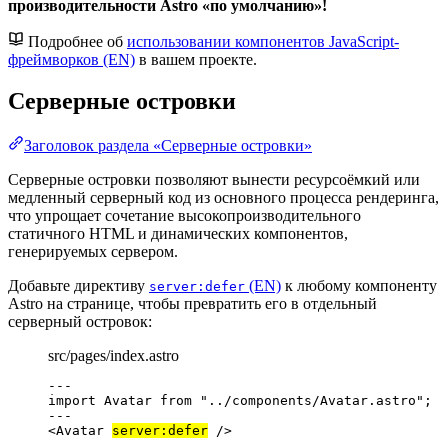
производительности Astro «по умолчанию»!
Подробнее об
использовании компонентов JavaScript-
фреймворков (EN)
в вашем проекте.
Серверные островки
Заголовок раздела «Серверные островки»
Серверные островки позволяют вынести ресурсоёмкий или
медленный серверный код из основного процесса рендеринга,
что упрощает сочетание высокопроизводительного
статичного HTML и динамических компонентов,
генерируемых сервером.
Добавьте директиву
(EN)
к любому компоненту
server:defer
Astro на странице, чтобы превратить его в отдельный
серверный островок:
src/pages/index.astro
---
import
 Avatar 
from
"
../components/Avatar.astro
"
;
---
<
Avatar
server:defer
 />