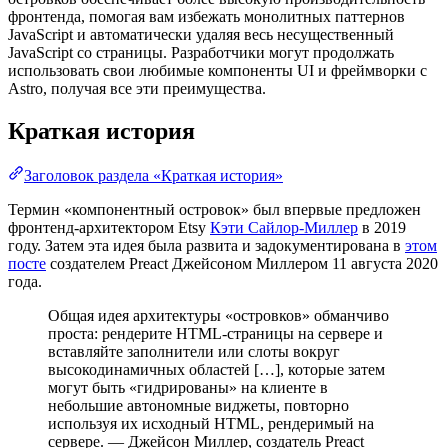
фронтенда, помогая вам избежать монолитных паттернов
JavaScript и автоматически удаляя весь несущественный
JavaScript со страницы. Разработчики могут продолжать
использовать свои любимые компоненты UI и фреймворки с
Astro, получая все эти преимущества.
Краткая история
Заголовок раздела «Краткая история»
Термин «компонентный островок» был впервые предложен
фронтенд-архитектором Etsy
Кэти Сайлор-Миллер
в 2019
году. Затем эта идея была развита и задокументирована в
этом
посте
создателем Preact Джейсоном Миллером 11 августа 2020
года.
Общая идея архитектуры «островков» обманчиво
проста: рендерите HTML-страницы на сервере и
вставляйте заполнители или слоты вокруг
высокодинамичных областей […], которые затем
могут быть «гидрированы» на клиенте в
небольшие автономные виджеты, повторно
используя их исходный HTML, рендеримый на
сервере. — Джейсон Миллер, создатель Preact