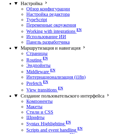
Настройка
Обзор конфигурации
Настройка редактора
TypeScript
Переменные окружения
Working with integrations
Использование ИИ
Панель разработчика
Маршрутизация и навигация
Страницы
Routing
Эндпойнты
Middleware
Интернационализация (i18n)
Prefetch
View transitions
Создание пользовательского интерфейса
Компоненты
Макеты
Стили и CSS
Шрифты
Syntax Highlighting
Scripts and event handling