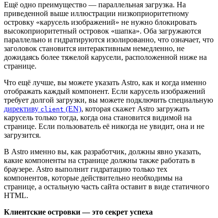
Ещё одно преимущество — параллельная загрузка. На
приведенной выше иллюстрации низкоприоритетному
островку «карусель изображений» не нужно блокировать
высокоприоритетный островок «шапка». Оба загружаются
параллельно и гидратируются изолированно, что означает, что
заголовок становится интерактивным немедленно, не
дожидаясь более тяжелой карусели, расположенной ниже на
странице.
Что ещё лучше, вы можете указать Astro, как и когда именно
отображать каждый компонент. Если карусель изображений
требует долгой загрузки, вы можете подключить специальную
директиву
(EN)
, которая скажет Astro загружать
client
карусель только тогда, когда она становится видимой на
странице. Если пользователь её никогда не увидит, она и не
загрузится.
В Astro именно вы, как разработчик, должны явно указать,
какие компоненты на странице должны также работать в
браузере. Astro выполнит гидратацию только тех
компонентов, которые действительно необходимы на
странице, а остальную часть сайта оставит в виде статичного
HTML.
Клиентские островки — это секрет успеха