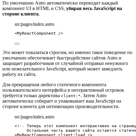
По умолчанию Astro автоматически переводит каждый
компонент UI в HTML и CSS,
убирая весь JavaScript на
стороне клиента
.
src/pages/index.astro
<
MyReactComponent
 />
Это может показаться строгим, но именно такое поведение по
умолчанию обеспечивает быстродействие сайтов Astro и
защищает разработчиков от случайной отправки ненужного
или нежелательного JavaScript, который может замедлить
работу их сайта.
Для превращения любого статичного компонента
пользовательского интерфейса в интерактивный островок
требуется только директива
. Затем Astro
client:*
автоматически собирает и упаковывает ваш JavaScript на
стороне клиента для оптимизации производительности.
src/pages/index.astro
<!-- Теперь этот компонент интерактивен на страниц
Остальная часть вашего сайта остается статичн
<
MyReactComponent
client:load
 />