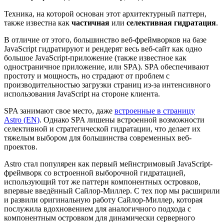
Техника, на которой основан этот архитектурный паттерн,
также известна как
частичная
или
селективная гидратация
.
В отличие от этого, большинство веб-фреймворков на базе
JavaScript гидратируют и рендерят весь веб-сайт как одно
большое JavaScript-приложение (также известное как
одностраничное приложение, или SPA). SPA обеспечивают
простоту и мощность, но страдают от проблем с
производительностью загрузки страниц из-за интенсивного
использования JavaScript на стороне клиента.
SPA занимают свое место, даже
встроенные в страницу
Astro (EN)
. Однако SPA лишены встроенной возможности
селективной и стратегической гидратации, что делает их
тяжелым выбором для большинства современных веб-
проектов.
Astro стал популярен как первый мейнстримовый JavaScript-
фреймворк со встроенной выборочной гидратацией,
использующий тот же паттерн компонентных островков,
впервые введённый Сайлор-Миллер. С тех пор мы расширили
и развили оригинальную работу Сайлор-Миллер, которая
послужила вдохновением для аналогичного подхода с
компонентным островком для динамически серверного