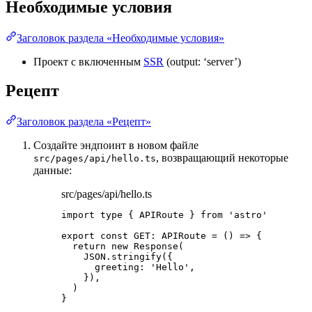
Необходимые условия
Заголовок раздела «Необходимые условия»
Проект с включенным
SSR
(output: ‘server’)
Рецепт
Заголовок раздела «Рецепт»
Создайте эндпоинт в новом файле
, возвращающий некоторые
src/pages/api/hello.ts
данные:
src/pages/api/hello.ts
import
type
 { APIRoute } 
from
'
astro
'
export const 
GET
:
APIRoute
 = 
()
 => {
return 
new
Response
(
JSON
.
stringify
(
{
greeting: 
'
Hello
'
,
}
)
,
)
}