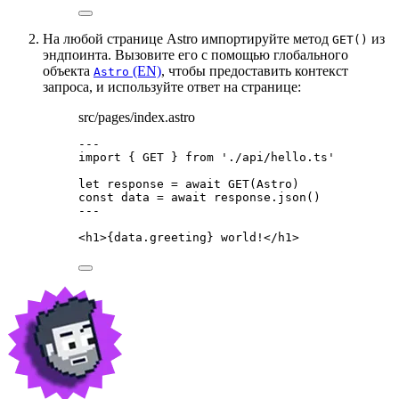
На любой странице Astro импортируйте метод
из
GET()
эндпоинта. Вызовите его с помощью глобального
объекта
(EN)
, чтобы предоставить контекст
Astro
запроса, и используйте ответ на странице:
src/pages/index.astro
---
import
 { GET } 
from
'
./api/hello.ts
'
let 
response
 = await 
GET
(Astro)
const 
data
 = await 
response
.
json
()
---
<
h1
>
{
data
.
greeting
}
 world!
</
h1
>