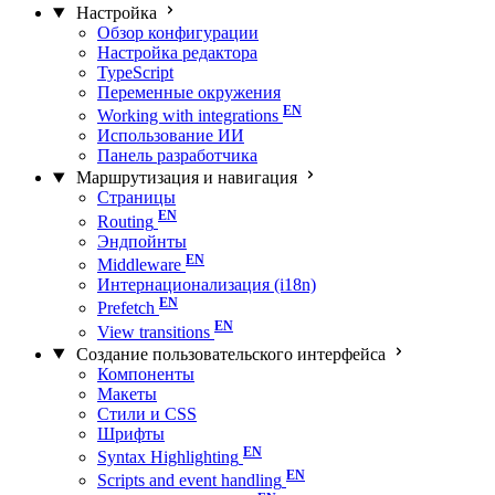
Настройка
Обзор конфигурации
Настройка редактора
TypeScript
Переменные окружения
Working with integrations
Использование ИИ
Панель разработчика
Маршрутизация и навигация
Страницы
Routing
Эндпойнты
Middleware
Интернационализация (i18n)
Prefetch
View transitions
Создание пользовательского интерфейса
Компоненты
Макеты
Стили и CSS
Шрифты
Syntax Highlighting
Scripts and event handling