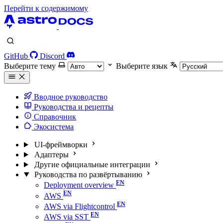
Перейти к содержимому
GitHub
Discord
Выберите тему
Выберите язык
Вводное руководство
Руководства и рецепты
Справочник
Экосистема
UI-фреймворки
Адаптеры
Другие официальные интеграции
Руководства по развёртыванию
Deployment overview
AWS
AWS via Flightcontrol
AWS via SST