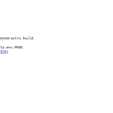
апуске
.
astro build
.
eta.env.PROD
(EN)
.