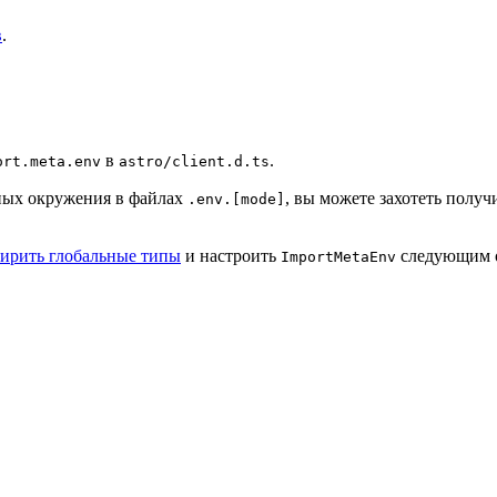
в
.
в
.
ort.meta.env
astro/client.d.ts
ных окружения в файлах
, вы можете захотеть получи
.env.[mode]
ирить глобальные типы
и настроить
следующим о
ImportMetaEnv