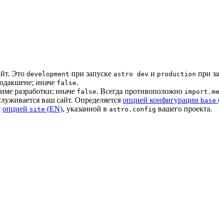
айт. Это
при запуске
и
при з
development
astro dev
production
родакшене; иначе
.
false
жиме разработки; иначе
. Всегда противоположно
false
import.m
служивается ваш сайт. Определяется
опцией конфигурации
base
с
опцией
(EN)
, указанной в
вашего проекта.
site
astro.config