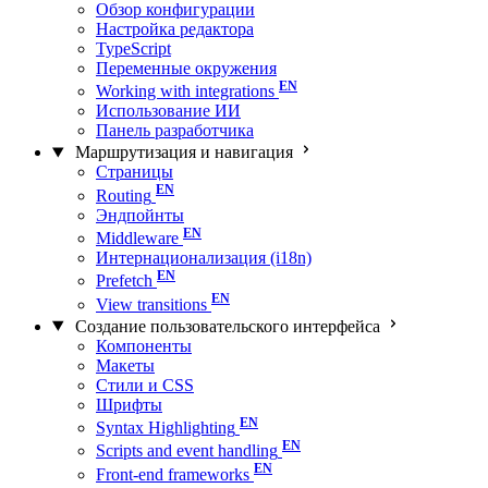
Обзор конфигурации
Настройка редактора
TypeScript
Переменные окружения
Working with integrations
Использование ИИ
Панель разработчика
Маршрутизация и навигация
Страницы
Routing
Эндпойнты
Middleware
Интернационализация (i18n)
Prefetch
View transitions
Создание пользовательского интерфейса
Компоненты
Макеты
Стили и CSS
Шрифты
Syntax Highlighting
Scripts and event handling
Front-end frameworks