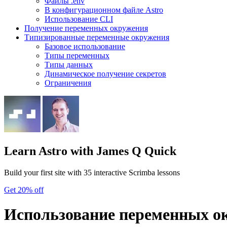
Файлы .env
В конфигурационном файле Astro
Использование CLI
Получение переменных окружения
Типизированные переменные окружения
Базовое использование
Типы переменных
Типы данных
Динамическое получение секретов
Ограничения
Learn Astro
with James Q Quick
Build your first site with 35 interactive Scrimba lessons
Get 20% off
Использование переменных о