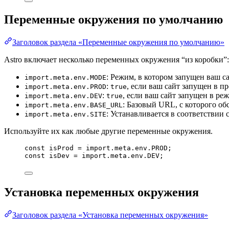
Переменные окружения по умолчанию
Заголовок раздела «Переменные окружения по умолчанию»
Astro включает несколько переменных окружения “из коробки”:
: Режим, в котором запущен ваш с
import.meta.env.MODE
:
, если ваш сайт запущен в п
import.meta.env.PROD
true
:
, если ваш сайт запущен в ре
import.meta.env.DEV
true
: Базовый URL, с которого об
import.meta.env.BASE_URL
: Устанавливается в соответствии 
import.meta.env.SITE
Используйте их как любые другие переменные окружения.
const 
isProd
 = import.
meta
.
env
.
PROD
;
const 
isDev
 = import.
meta
.
env
.
DEV
;
Установка переменных окружения
Заголовок раздела «Установка переменных окружения»