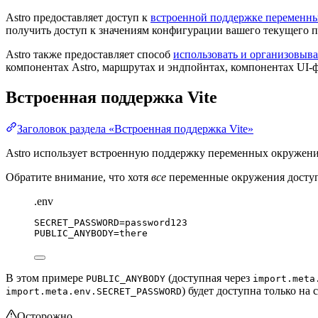
Astro предоставляет доступ к
встроенной поддержке переменны
получить доступ к значениям конфигурации вашего текущего 
Astro также предоставляет способ
использовать и организовыв
компонентах Astro, маршрутах и эндпойнтах, компонентах UI-
Встроенная поддержка Vite
Заголовок раздела «Встроенная поддержка Vite»
Astro использует встроенную поддержку переменных окружения 
Обратите внимание, что хотя
все
переменные окружения доступ
.env
SECRET_PASSWORD
=password123
PUBLIC_ANYBODY
=there
В этом примере
(доступная через
PUBLIC_ANYBODY
import.meta
) будет доступна только на 
import.meta.env.SECRET_PASSWORD
Осторожно