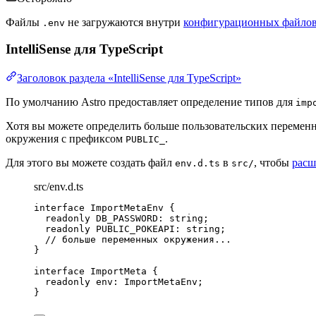
Файлы
не загружаются внутри
конфигурационных файло
.env
IntelliSense для TypeScript
Заголовок раздела «IntelliSense для TypeScript»
По умолчанию Astro предоставляет определение типов для
imp
Хотя вы можете определить больше пользовательских перемен
окружения с префиксом
.
PUBLIC_
Для этого вы можете создать файл
в
, чтобы
расш
env.d.ts
src/
src/env.d.ts
interface
 ImportMetaEnv {
readonly
 DB_PASSWORD
:
string
;
readonly
 PUBLIC_POKEAPI
:
string
;
// больше переменных окружения...
}
interface
 ImportMeta {
readonly
 env
:
ImportMetaEnv
;
}