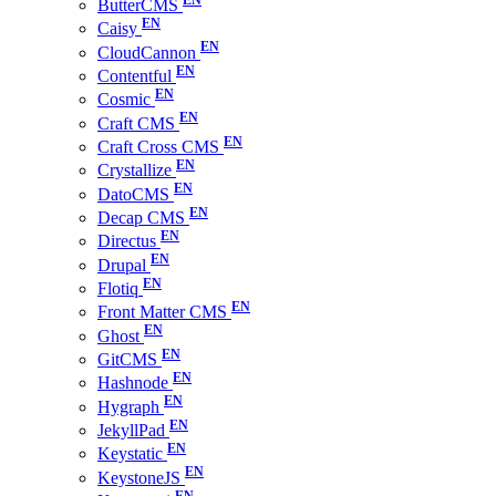
ButterCMS
Caisy
CloudCannon
Contentful
Cosmic
Craft CMS
Craft Cross CMS
Crystallize
DatoCMS
Decap CMS
Directus
Drupal
Flotiq
Front Matter CMS
Ghost
GitCMS
Hashnode
Hygraph
JekyllPad
Keystatic
KeystoneJS