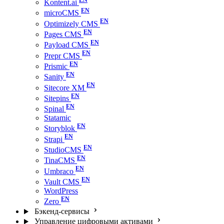
Kontent.ai
microCMS
Optimizely CMS
Pages CMS
Payload CMS
Prepr CMS
Prismic
Sanity
Sitecore XM
Sitepins
Spinal
Statamic
Storyblok
Strapi
StudioCMS
TinaCMS
Umbraco
Vault CMS
WordPress
Zero
Бэкенд-сервисы
Управление цифровыми активами