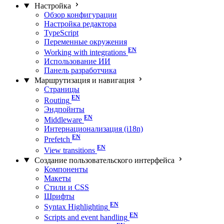
Настройка
Обзор конфигурации
Настройка редактора
TypeScript
Переменные окружения
Working with integrations
Использование ИИ
Панель разработчика
Маршрутизация и навигация
Страницы
Routing
Эндпойнты
Middleware
Интернационализация (i18n)
Prefetch
View transitions
Создание пользовательского интерфейса
Компоненты
Макеты
Стили и CSS
Шрифты
Syntax Highlighting
Scripts and event handling