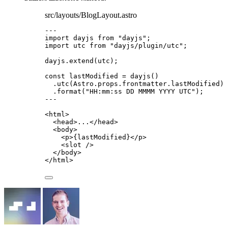
src/layouts/BlogLayout.astro
---
import
 dayjs 
from
"
dayjs
"
;
import
 utc 
from
"
dayjs/plugin/utc
"
;
dayjs
.
extend
(utc);
const 
lastModified
 = 
dayjs
()
.
utc
(Astro
.
props
.
frontmatter
.
lastModified
)
.
format
(
"
HH:mm:ss DD MMMM YYYY UTC
"
);
---
<
html
>
<
head
>
...
</
head
>
<
body
>
<
p
>
{
lastModified
}
</
p
>
<
slot
 />
</
body
>
</
html
>