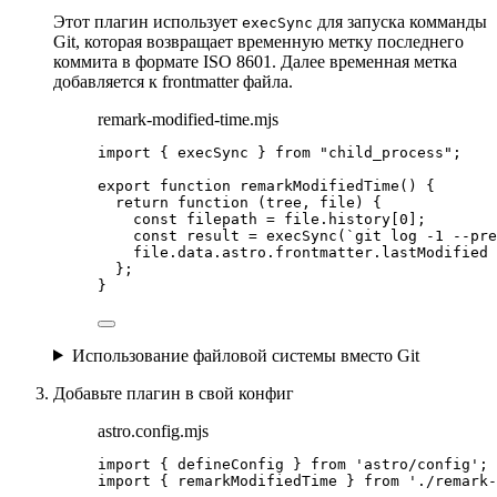
Этот плагин использует
для запуска комманды
execSync
Git, которая возвращает временную метку последнего
коммита в формате ISO 8601. Далее временная метка
добавляется к frontmatter файла.
remark-modified-time.mjs
import
 { execSync } 
from
"
child_process
"
;
export
function
remarkModifiedTime
()
 {
return
function
(
tree
, 
file
)
 {
const 
filepath
 = 
file
.
history
[
0
];
const 
result
 = 
execSync
(
`
git log -1 --pre
file
.
data
.
astro
.
frontmatter
.
lastModified
};
}
Использование файловой системы вместо Git
Добавьте плагин в свой конфиг
astro.config.mjs
import
 { defineConfig } 
from
'
astro/config
'
;
import
 { remarkModifiedTime } 
from
'
./remark-