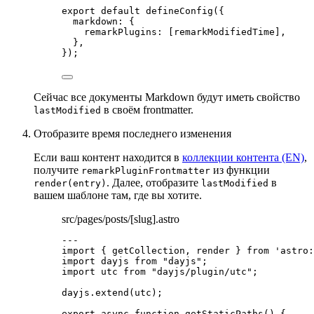
export
default
defineConfig
({
markdown: {
remarkPlugins: [
remarkModifiedTime
],
},
});
Сейчас все документы Markdown будут иметь свойство
в своём frontmatter.
lastModified
Отобразите время последнего изменения
Если ваш контент находится в
коллекции контента (EN)
,
получите
из функции
remarkPluginFrontmatter
. Далее, отобразите
в
render(entry)
lastModified
вашем шаблоне там, где вы хотите.
src/pages/posts/[slug].astro
---
import
 { getCollection, render } 
from
'
astro:
import
 dayjs 
from
"
dayjs
"
;
import
 utc 
from
"
dayjs/plugin/utc
"
;
dayjs
.
extend
(utc);
export
async
function
getStaticPaths
()
 {