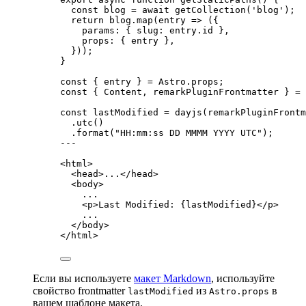
const 
blog
 = await 
getCollection
(
'
blog
'
);
return
 blog
.
map
(
entry
=>
 ({
params: { slug: entry
.
id
 }
,
props: { entry }
,
}));
}
const { 
entry
 } = 
Astro
.
props
;
const { 
Content
, 
remarkPluginFrontmatter
 } = 
const 
lastModified
 = 
dayjs
(remarkPluginFrontm
.
utc
()
.
format
(
"
HH:mm:ss DD MMMM YYYY UTC
"
);
---
<
html
>
<
head
>
...
</
head
>
<
body
>
...
<
p
>
Last Modified: 
{
lastModified
}
</
p
>
...
</
body
>
</
html
>
Если вы используете
макет Markdown
, используйте
свойство frontmatter
из
в
lastModified
Astro.props
вашем шаблоне макета.