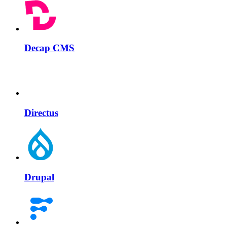
Decap CMS
Directus
Drupal