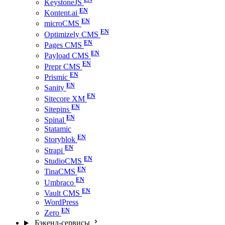
KeystoneJS
Kontent.ai
microCMS
Optimizely CMS
Pages CMS
Payload CMS
Prepr CMS
Prismic
Sanity
Sitecore XM
Sitepins
Spinal
Statamic
Storyblok
Strapi
StudioCMS
TinaCMS
Umbraco
Vault CMS
WordPress
Zero
Бэкенд-сервисы