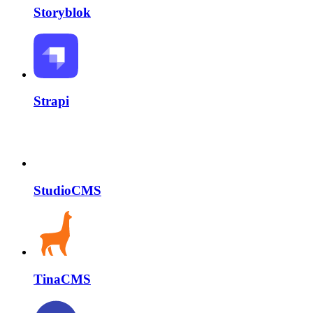
Storyblok
Strapi
StudioCMS
TinaCMS