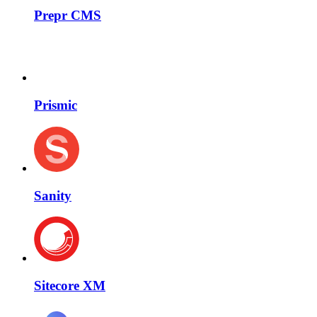
Prepr CMS
Prismic
Sanity
Sitecore XM