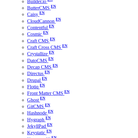
Builder.io
ButterCMS
Caisy
CloudCannon
Contentful
Cosmic
Craft CMS
Craft Cross CMS
Crystallize
DatoCMS
Decap CMS
Directus
Drupal
Flotiq
Front Matter CMS
Ghost
GitCMS
Hashnode
Hygraph
JekyllPad
Keystatic