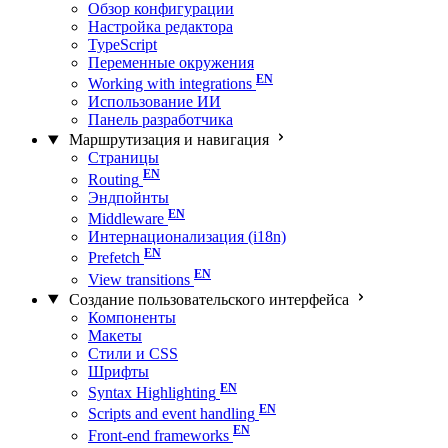
Обзор конфигурации
Настройка редактора
TypeScript
Переменные окружения
Working with integrations
Использование ИИ
Панель разработчика
Маршрутизация и навигация
Страницы
Routing
Эндпойнты
Middleware
Интернационализация (i18n)
Prefetch
View transitions
Создание пользовательского интерфейса
Компоненты
Макеты
Стили и CSS
Шрифты
Syntax Highlighting
Scripts and event handling
Front-end frameworks