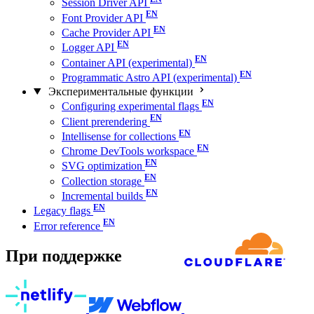
Session Driver API
Font Provider API
Cache Provider API
Logger API
Container API (experimental)
Programmatic Astro API (experimental)
Экспериментальные функции
Configuring experimental flags
Client prerendering
Intellisense for collections
Chrome DevTools workspace
SVG optimization
Collection storage
Incremental builds
Legacy flags
Error reference
При поддержке