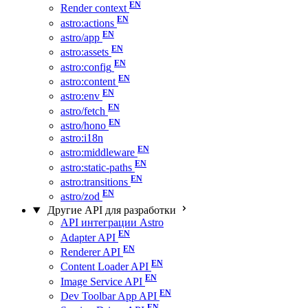
Render context
astro:actions
astro/app
astro:assets
astro:config
astro:content
astro:env
astro/fetch
astro/hono
astro:i18n
astro:middleware
astro:static-paths
astro:transitions
astro/zod
Другие API для разработки
API интеграции Astro
Adapter API
Renderer API
Content Loader API
Image Service API
Dev Toolbar App API