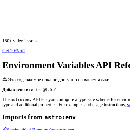
150+ video lessons
Get 20% off
Environment Variables API Ref
Это содержимое пока не доступно на вашем языке.
Добавлено в:
astro@5.0.0
The
API lets you configure a type-safe schema for environm
astro:env
type and additional properties. For examples and usage instructions,
s
Imports from
astro:env
Section titled “Imports from astro:env”