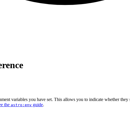
erence
ent variables you have set. This allows you to indicate whether they sho
ee the
guide
.
astro:env