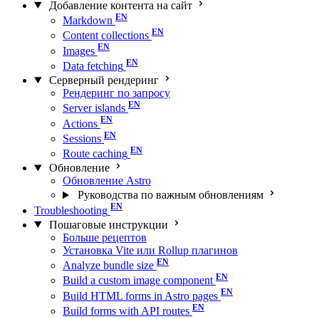
Добавление контента на сайт
Markdown
Content collections
Images
Data fetching
Серверный рендеринг
Рендеринг по запросу
Server islands
Actions
Sessions
Route caching
Обновление
Обновление Astro
Руководства по важным обновлениям
Troubleshooting
Пошаговые инструкции
Больше рецептов
Установка Vite или Rollup плагинов
Analyze bundle size
Build a custom image component
Build HTML forms in Astro pages
Build forms with API routes