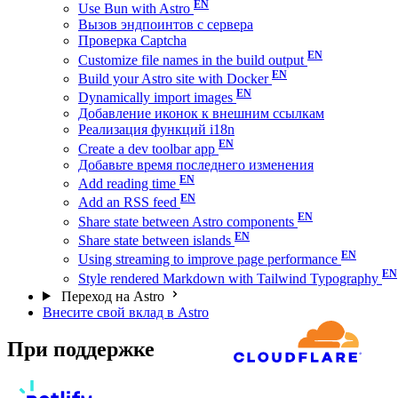
Use Bun with Astro
Вызов эндпоинтов с сервера
Проверка Captcha
Customize file names in the build output
Build your Astro site with Docker
Dynamically import images
Добавление иконок к внешним ссылкам
Реализация функций i18n
Create a dev toolbar app
Добавьте время последнего изменения
Add reading time
Add an RSS feed
Share state between Astro components
Share state between islands
Using streaming to improve page performance
Style rendered Markdown with Tailwind Typography
Переход на Astro
Внесите свой вклад в Astro
При поддержке