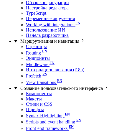
Обзор конфигурации
Настройка редактора
TypeScript
Переменные окружения
Working with integrations
Использование ИИ
Панель разработчика
Маршрутизация и навигация
Страницы
Routing
Эндпойнты
Middleware
Интернационализация (i18n)
Prefetch
View transitions
Создание пользовательского интерфейса
Компоненты
Макеты
Стили и CSS
Шрифты
Syntax Highlighting
Scripts and event handling
Front-end frameworks