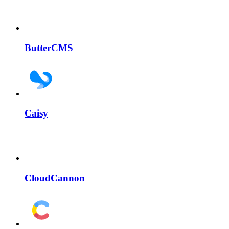
ButterCMS
Caisy
CloudCannon