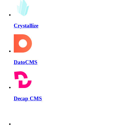
Crystallize
DatoCMS
Decap CMS