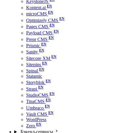
KeystoneJS
Kontent.ai
microCMS
Optimizely CMS
Pages CMS
Payload CMS
Prepr CMS
Prismic
Sanity
Sitecore XM
Sitepins
Spinal
Statamic
Storyblok
Strapi
StudioCMS
TinaCMS
Umbraco
Vault CMS
WordPress
Zero
Бэкенд-сервисы