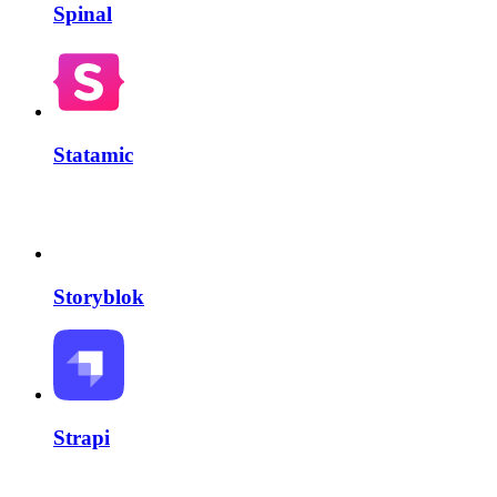
Spinal
Statamic
Storyblok
Strapi