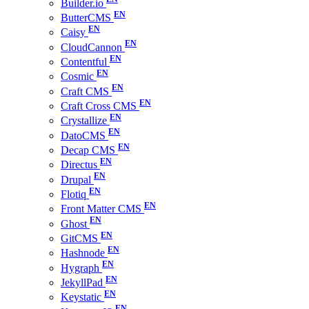
Builder.io
ButterCMS
Caisy
CloudCannon
Contentful
Cosmic
Craft CMS
Craft Cross CMS
Crystallize
DatoCMS
Decap CMS
Directus
Drupal
Flotiq
Front Matter CMS
Ghost
GitCMS
Hashnode
Hygraph
JekyllPad
Keystatic