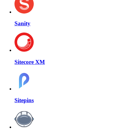
Sanity
Sitecore XM
Sitepins