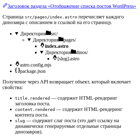
Заголовок раздела «Отображение списка постов WordPress»
Страница
перечисляет каждого
src/pages/index.astro
динозавра с описанием и ссылкой на его страницу.
Директория
src/
Директория
pages/
index.astro
Директория
dinos/
[slug].astro
astro.config.mjs
package.json
Получение через API возвращает объект, который включает
свойства:
— содержит HTML-рендеринг
title.rendered
заголовка поста.
— содержит HTML-рендеринг
content.rendered
контента поста.
— содержит слаг поста (это даёт ссылку на
slug
динамически генерируемые отдельные страницы
динозавров).