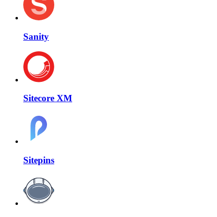
Sanity
Sitecore XM
Sitepins