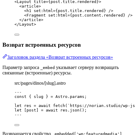
<
Layout
title
=
{
post
.
title
.
rendered
}
>
<
article
>
<
h1
set:html
=
{
post
.
title
.
rendered
}
 />
<
Fragment
set:html
=
{
post
.
content
.
rendered
}
 />
</
article
>
</
Layout
>
Возврат встроенных ресурсов
Заголовок раздела «Возврат встроенных ресурсов»
Параметр запроса
указывает серверу возвращать
_embed
связанные (встроенные) ресурсы.
src/pages/dinos/[slug].astro
---
const { 
slug
 } = 
Astro
.
params
;
let 
res
 = await 
fetch
(
`
https://norian.studio/wp-js
let [
post
] = await 
res
.
json
();
---
Возвращается свойство
_embedded['wp:featuredmedia']