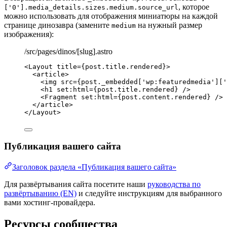
, которое
['0'].media_details.sizes.medium.source_url
можно использовать для отображения миниатюры на каждой
странице динозавра (замените
на нужный размер
medium
изображения):
/src/pages/dinos/[slug].astro
<
Layout
title
=
{
post
.
title
.
rendered
}
>
<
article
>
<
img
src
=
{
post
.
_embedded
[
'
wp:featuredmedia
'
][
'
<
h1
set:html
=
{
post
.
title
.
rendered
}
 />
<
Fragment
set:html
=
{
post
.
content
.
rendered
}
 />
</
article
>
</
Layout
>
Публикация вашего сайта
Заголовок раздела «Публикация вашего сайта»
Для развёртывания сайта посетите наши
руководства по
развёртыванию (EN)
и следуйте инструкциям для выбранного
вами хостинг-провайдера.
Ресурсы сообщества