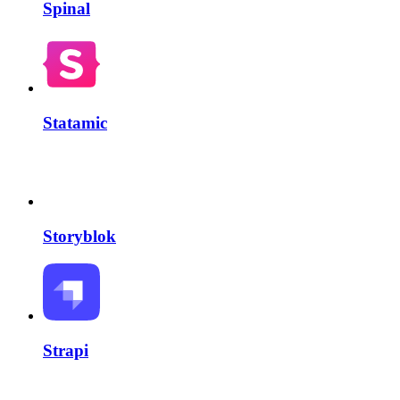
Spinal
Statamic
Storyblok
Strapi