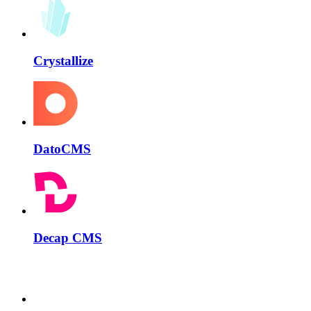
Crystallize
DatoCMS
Decap CMS