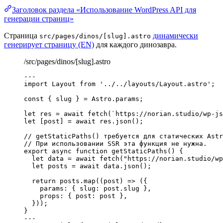
Заголовок раздела «Использование WordPress API для
генерации страниц»
Страница
динамически
src/pages/dinos/[slug].astro
генерирует страницу (EN)
для каждого динозавра.
/src/pages/dinos/[slug].astro
---
import
 Layout 
from
'
../../layouts/Layout.astro
'
;
const { 
slug
 } = 
Astro
.
params
;
let 
res
 = await 
fetch
(
`
https://norian.studio/wp-js
let [
post
] = await 
res
.
json
();
// getStaticPaths() требуется для статических Astr
// При использовании SSR эта функция не нужна.
export
async
function
getStaticPaths
()
 {
let 
data
 = await 
fetch
(
"
https://norian.studio/wp
let 
posts
 = await 
data
.
json
();
return
 posts
.
map
(
(
post
)
=>
 ({
params: { slug: post
.
slug
 }
,
props: { post: post }
,
}));
}
---