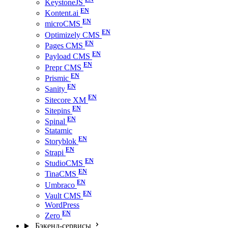
KeystoneJS
Kontent.ai
microCMS
Optimizely CMS
Pages CMS
Payload CMS
Prepr CMS
Prismic
Sanity
Sitecore XM
Sitepins
Spinal
Statamic
Storyblok
Strapi
StudioCMS
TinaCMS
Umbraco
Vault CMS
WordPress
Zero
Бэкенд-сервисы