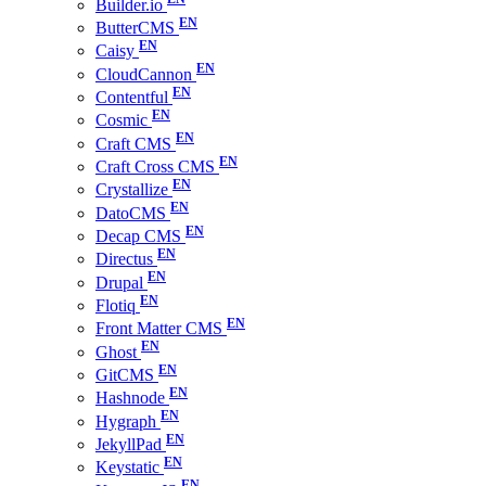
Builder.io
ButterCMS
Caisy
CloudCannon
Contentful
Cosmic
Craft CMS
Craft Cross CMS
Crystallize
DatoCMS
Decap CMS
Directus
Drupal
Flotiq
Front Matter CMS
Ghost
GitCMS
Hashnode
Hygraph
JekyllPad
Keystatic