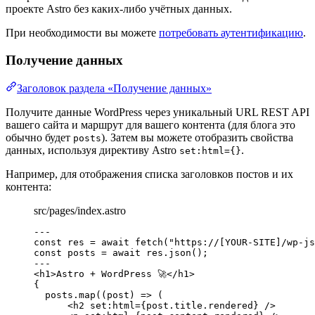
проекте Astro без каких-либо учётных данных.
При необходимости вы можете
потребовать аутентификацию
.
Получение данных
Заголовок раздела «Получение данных»
Получите данные WordPress через уникальный URL REST API
вашего сайта и маршрут для вашего контента (для блога это
обычно будет
). Затем вы можете отобразить свойства
posts
данных, используя директиву Astro
.
set:html={}
Например, для отображения списка заголовков постов и их
контента:
src/pages/index.astro
---
const 
res
 = await 
fetch
(
"
https://[YOUR-SITE]/wp-js
const 
posts
 = await 
res
.
json
();
---
<
h1
>
Astro + WordPress 🚀
</
h1
>
{
posts
.
map
(
(
post
)
=>
 (
<
h2
set
:
html
=
{
post
.
title
.
rendered
}
 />