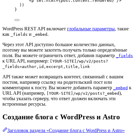
<
p
set
:
html
=
{
post
.
content
.
rendered
}
 />
))
}
WordPress REST API включает
глобальные параметры
, такие
как
и
.
_fields
_embed
Через этот API доступно большое количество данных,
поэтому вы можете захотеть получать только определённые
поля. Вы можете ограничить ответ, добавив параметр
_fields
к URL API, например:
[YOUR-SITE]/wp/v2/posts?
_fields=author,id,excerpt,title,link
API также может возвращать контент, связанный с вашим
постом, например ссылку на родительский пост или
комментарии к посту. Вы можете добавить параметр
к
_embed
URL API (например,
),
[YOUR-SITE]/wp/v2/posts?_embed
чтобы указать серверу, что ответ должен включать эти
встроенные ресурсы.
Создание блога с WordPress и Astro
Заголовок раздела «Создание блога с WordPress и Astro»