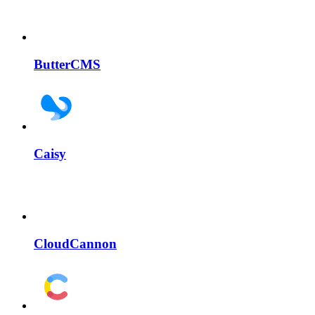
ButterCMS
Caisy
CloudCannon