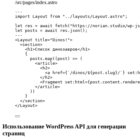
/src/pages/index.astro
---
import
 Layout 
from
"
../layouts/Layout.astro
"
;
let 
res
 = await 
fetch
(
"
https://norian.studio/wp-js
let 
posts
 = await 
res
.
json
();
---
<
Layout
title
=
"
Dinos!
"
>
<
section
>
<
h1
>
Список динозавров
</
h1
>
{
posts
.
map
(
(
post
)
=>
 (
<
article
>
<
h2
>
<
a
href
=
{
`
/dinos/
${
post
.
slug
}
/
`
}
set
:
h
</
h2
>
<
Fragment
set
:
html
=
{
post
.
content
.
rendere
</
article
>
))
}
</
section
>
</
Layout
>
Использование WordPress API для генерации
страниц