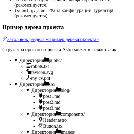
(рекомендуется)
- Файл конфигурации TypeScript.
tsconfig.json
(рекомендуется)
Пример дерева проекта
Заголовок раздела «Пример дерева проекта»
Структура простого проекта Astro может выглядеть так:
Директория
public/
robots.txt
favicon.svg
my-cv.pdf
Директория
src/
Директория
blog/
post1.md
post2.md
post3.md
Директория
components/
Header.astro
Button.jsx
Директория
images/