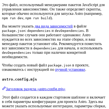
Это файл, используемый менеджерами пакетов JavaScript для
управления зависимостями. Он также определяет скрипты,
которые обычно используются для запуска Astro (например,
,
).
npm run dev
npm run build
Вы можете указать
два вида зависимостей
в файле
:
и
. В
package.json
dependencies
devDependencies
большинстве случаев они работают одинаково: Astro
нуждается во всех зависимостях на этапе сборки, и ваш
менеджер пакетов установит оба. Рекомендуется поместить
все зависимости в
для начала, и использовать
dependencies
только при наличии конкретной
devDependencies
необходимости.
Чтобы создать новый файл
в проекте,
package.json
ознакомьтесь с инструкцией по
ручной установке
.
astro.config.mjs
Заголовок раздела «astro.config.mjs»
Этот файл создается в каждом стартовом шаблоне и включает
в себя параметры конфигурации для проекта Astro. Здесь вы
можете указать используемые интеграции, параметры сборки,