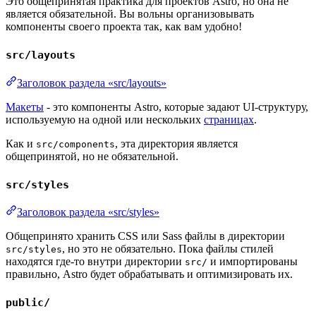
Это общепринятая практика для проектов Astro, но она не
является обязательной. Вы вольны организовывать
компоненты своего проекта так, как вам удобно!
src/layouts
Заголовок раздела «src/layouts»
Макеты
- это компоненты Astro, которые задают UI-структуру,
используемую на одной или нескольких
страницах
.
Как и
, эта директория является
src/components
общепринятой, но не обязательной.
src/styles
Заголовок раздела «src/styles»
Общепринято хранить CSS или Sass файлы в директории
, но это не обязательно. Пока файлы стилей
src/styles
находятся где-то внутри директории
и импортированы
src/
правильно, Astro будет обрабатывать и оптимизировать их.
public/