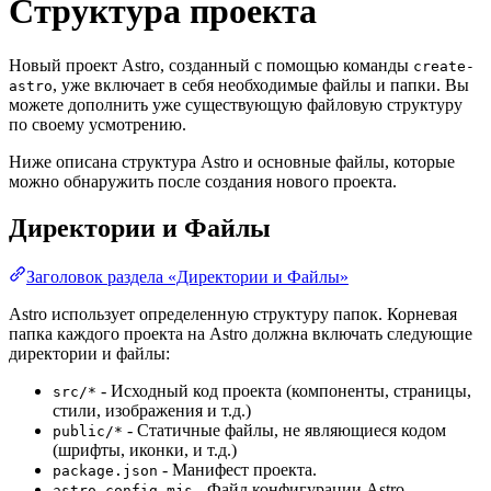
Структура проекта
Новый проект Astro, созданный с помощью команды
create-
, уже включает в себя необходимые файлы и папки. Вы
astro
можете дополнить уже существующую файловую структуру
по своему усмотрению.
Ниже описана структура Astro и основные файлы, которые
можно обнаружить после создания нового проекта.
Директории и Файлы
Заголовок раздела «Директории и Файлы»
Astro использует определенную структуру папок. Корневая
папка каждого проекта на Astro должна включать следующие
директории и файлы:
- Исходный код проекта (компоненты, страницы,
src/*
стили, изображения и т.д.)
- Статичные файлы, не являющиеся кодом
public/*
(шрифты, иконки, и т.д.)
- Манифест проекта.
package.json
- Файл конфигурации Astro.
astro.config.mjs