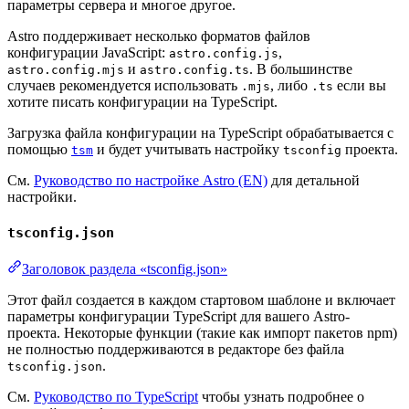
параметры сервера и многое другое.
Astro поддерживает несколько форматов файлов
конфигурации JavaScript:
,
astro.config.js
и
. В большинстве
astro.config.mjs
astro.config.ts
случаев рекомендуется использовать
, либо
если вы
.mjs
.ts
хотите писать конфигурации на TypeScript.
Загрузка файла конфигурации на TypeScript обрабатывается с
помощью
и будет учитывать настройку
проекта.
tsm
tsconfig
См.
Руководство по настройке Astro (EN)
для детальной
настройки.
tsconfig.json
Заголовок раздела «tsconfig.json»
Этот файл создается в каждом стартовом шаблоне и включает
параметры конфигурации TypeScript для вашего Astro-
проекта. Некоторые функции (такие как импорт пакетов npm)
не полностью поддерживаются в редакторе без файла
.
tsconfig.json
См.
Руководство по TypeScript
чтобы узнать подробнее о