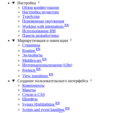
Настройка
Обзор конфигурации
Настройка редактора
TypeScript
Переменные окружения
Working with integrations
Использование ИИ
Панель разработчика
Маршрутизация и навигация
Страницы
Routing
Эндпойнты
Middleware
Интернационализация (i18n)
Prefetch
View transitions
Создание пользовательского интерфейса
Компоненты
Макеты
Стили и CSS
Шрифты
Syntax Highlighting
Scripts and event handling