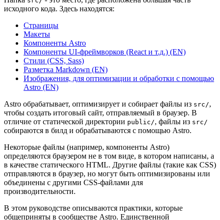
src/
исходного кода. Здесь находятся:
Страницы
Макеты
Компоненты Astro
Компоненты UI-фреймворков (React и т.д.) (EN)
Стили (CSS, Sass)
Разметка Markdown (EN)
Изображения, для оптимизации и обработки с помощью
Astro (EN)
Astro обрабатывает, оптимизирует и собирает файлы из
,
src/
чтобы создать итоговый сайт, отправляемый в браузер. В
отличие от статической директории
, файлы из
public/
src/
собираются в билд и обрабатываются с помощью Astro.
Некоторые файлы (например, компоненты Astro)
определяются браузером не в том виде, в котором написаны, а
в качестве статического HTML. Другие файлы (такие как CSS)
отправляются в браузер, но могут быть оптимизированы или
объединены с другими CSS-файлами для
производительности.
В этом руководстве описываются практики, которые
общеприняты в сообществе Astro. Единственной