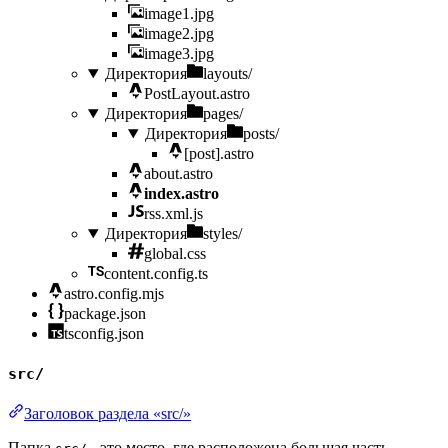
image1.jpg
image2.jpg
image3.jpg
Директория
layouts/
PostLayout.astro
Директория
pages/
Директория
posts/
[post].astro
about.astro
index.astro
rss.xml.js
Директория
styles/
global.css
content.config.ts
astro.config.mjs
package.json
tsconfig.json
src/
Заголовок раздела «src/»
Папка
- это место, где расположена большая часть