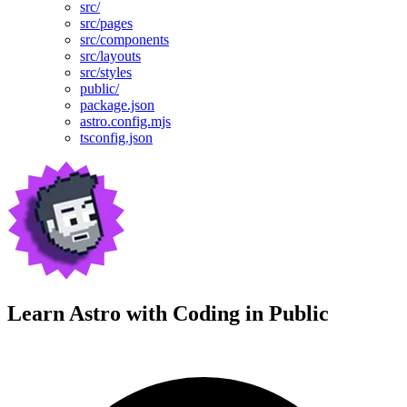
src/
src/pages
src/components
src/layouts
src/styles
public/
package.json
astro.config.mjs
tsconfig.json
Learn Astro with
Coding in Public