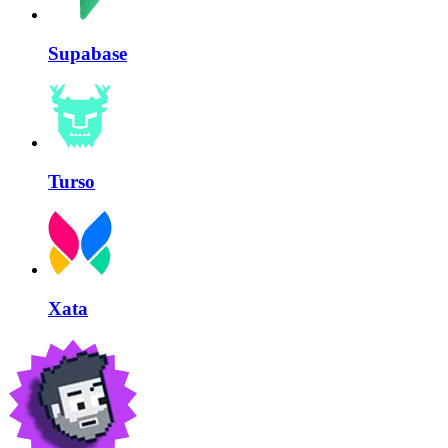
Supabase
Turso
Xata