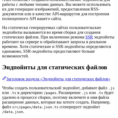
работы с любыми типами данных. Вы можете использовать
их для генерации изображений, предоставления RSS-
документов или в качестве API-маршрутов для построения
полноценного API вашего сайта.
На статически генерируемых сайтах пользовательские
эндпойнты вызываются во время сборки для создания
статических файлов. При включении режима
SSR
эндпойнты
работают на сервере и обрабатывают запросы в реальном
времени. Хотя статические и SSR-эндпойнты определяются
одинаково, SSR-эндпойнты предоставляют больше
возможностей.
Эндпойнты для статических файлов
Заголовок раздела «Эндпойнты для статических файлов»
Чтобы создать пользовательский эндпойнт, добавьте файл
.js
или
в директорию
. Расширение
или
будет
.ts
/pages
.js
.ts
удалено в процессе сборки, поэтому включите в имя файла
расширение данных, которые вы хотите создать. Например,
файл
сгенерирует эндпойнт
src/pages/data.json.ts
.
/data.json