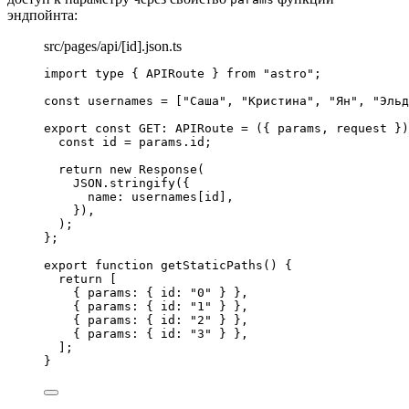
эндпойнта:
src/pages/api/[id].json.ts
import
type
 { APIRoute } 
from
"
astro
"
;
const 
usernames
 =
 [
"
Саша
"
, 
"
Кристина
"
, 
"
Ян
"
, 
"
Эльд
export const 
GET
:
APIRoute
 = 
(
{ 
params
, 
request
 }
)
const 
id
 = 
params
.
id
;
return 
new
Response
(
JSON
.
stringify
(
{
name: 
usernames[id]
,
}
)
,
)
;
}
;
export
function
getStaticPaths
()
 {
return
 [
{ params: { id: 
"
0
"
 } }
,
{ params: { id: 
"
1
"
 } }
,
{ params: { id: 
"
2
"
 } }
,
{ params: { id: 
"
3
"
 } }
,
];
}