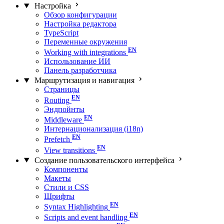
Настройка
Обзор конфигурации
Настройка редактора
TypeScript
Переменные окружения
Working with integrations
Использование ИИ
Панель разработчика
Маршрутизация и навигация
Страницы
Routing
Эндпойнты
Middleware
Интернационализация (i18n)
Prefetch
View transitions
Создание пользовательского интерфейса
Компоненты
Макеты
Стили и CSS
Шрифты
Syntax Highlighting
Scripts and event handling