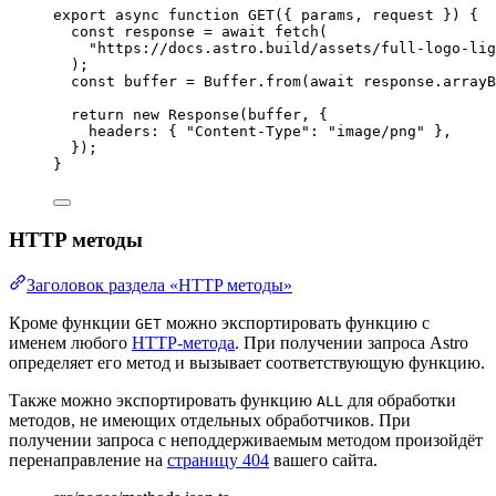
export
async
function
GET
(
{ 
params
,
request
 }
)
 {
const 
response
 = await 
fetch
(
"
https://docs.astro.build/assets/full-logo-lig
);
const 
buffer
 = 
Buffer
.
from
(
await 
response
.
arrayB
return
new
Response
(buffer
,
 {
headers: { 
"
Content-Type
"
: 
"
image/png
"
 }
,
});
}
HTTP методы
Заголовок раздела «HTTP методы»
Кроме функции
можно экспортировать функцию с
GET
именем любого
HTTP-метода
. При получении запроса Astro
определяет его метод и вызывает соответствующую функцию.
Также можно экспортировать функцию
для обработки
ALL
методов, не имеющих отдельных обработчиков. При
получении запроса с неподдерживаемым методом произойдёт
перенаправление на
страницу 404
вашего сайта.