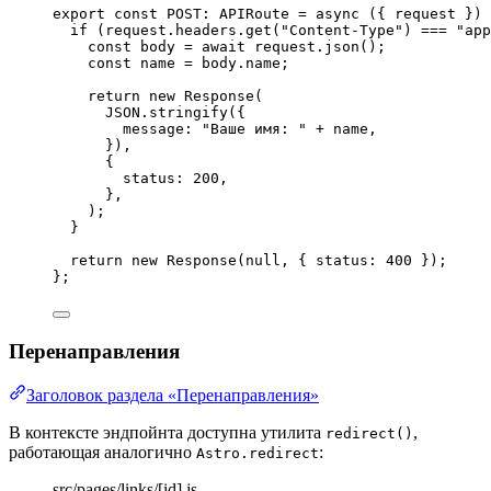
export const 
POST
:
APIRoute
 = async 
(
{ 
request
 }
)
 
if 
(request
.
headers
.
get
(
"
Content-Type
"
)
 === 
"
app
const 
body
 = await 
request
.
json
()
;
const 
name
 = 
body
.
name
;
return 
new
Response
(
JSON
.
stringify
(
{
message: 
"
Ваше имя: 
"
 + 
name
,
}
)
,
{
status: 
200
,
},
)
;
}
return 
new
Response
(
null
, { status: 
400
 }
)
;
}
;
Перенаправления
Заголовок раздела «Перенаправления»
В контексте эндпойнта доступна утилита
,
redirect()
работающая аналогично
:
Astro.redirect
src/pages/links/[id].js