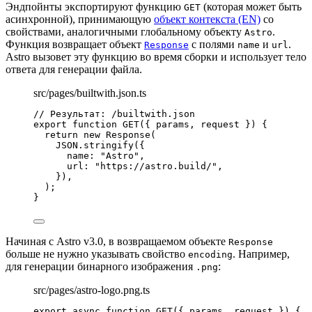
Эндпойнты экспортируют функцию
(которая может быть
GET
асинхронной), принимающую
объект контекста (EN)
со
свойствами, аналогичными глобальному объекту
.
Astro
Функция возвращает объект
с полями
и
.
Response
name
url
Astro вызовет эту функцию во время сборки и использует тело
ответа для генерации файла.
src/pages/builtwith.json.ts
// Результат: /builtwith.json
export
function
GET
(
{ 
params
,
request
 }
)
 {
return
new
Response
(
JSON
.
stringify
({
name: 
"
Astro
"
,
url: 
"
https://astro.build/
"
,
})
,
);
}
Начиная с Astro v3.0, в возвращаемом объекте
Response
больше не нужно указывать свойство
. Например,
encoding
для генерации бинарного изображения
:
.png
src/pages/astro-logo.png.ts
export
async
function
GET
(
{ 
params
,
request
 }
)
 {