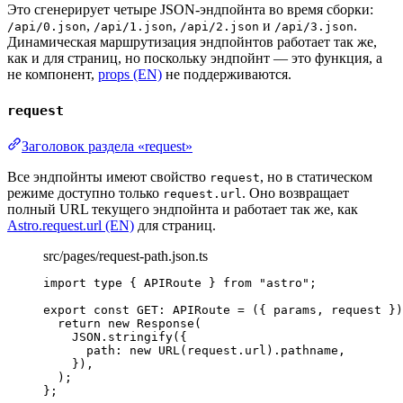
Это сгенерирует четыре JSON-эндпойнта во время сборки:
,
,
и
.
/api/0.json
/api/1.json
/api/2.json
/api/3.json
Динамическая маршрутизация эндпойнтов работает так же,
как и для страниц, но поскольку эндпойнт — это функция, а
не компонент,
props (EN)
не поддерживаются.
request
Заголовок раздела «request»
Все эндпойнты имеют свойство
, но в статическом
request
режиме доступно только
. Оно возвращает
request.url
полный URL текущего эндпойнта и работает так же, как
Astro.request.url (EN)
для страниц.
src/pages/request-path.json.ts
import
type
 { APIRoute } 
from
"
astro
"
;
export const 
GET
:
APIRoute
 = 
(
{ 
params
, 
request
 }
)
return 
new
Response
(
JSON
.
stringify
(
{
path: 
new
URL
(request
.
url
)
.
pathname
,
}
)
,
)
;
}
;