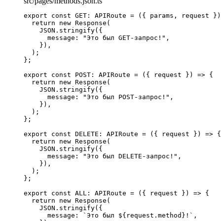
src/pages/methods.json.ts
export const 
GET
:
APIRoute
 = 
(
{ 
params
, 
request
 }
)
return 
new
Response
(
JSON
.
stringify
(
{
message: 
"
Это был GET-запрос!
"
,
}
)
,
)
;
}
;
export const 
POST
:
APIRoute
 = 
(
{ 
request
 }
)
 => {
return 
new
Response
(
JSON
.
stringify
(
{
message: 
"
Это был POST-запрос!
"
,
}
)
,
)
;
}
;
export const 
DELETE
:
APIRoute
 = 
(
{ 
request
 }
)
 => {
return 
new
Response
(
JSON
.
stringify
(
{
message: 
"
Это был DELETE-запрос!
"
,
}
)
,
)
;
}
;
export const 
ALL
:
APIRoute
 = 
(
{ 
request
 }
)
 => {
return 
new
Response
(
JSON
.
stringify
(
{
message: 
`
Это был 
${
request
.
method
}
!
`
,