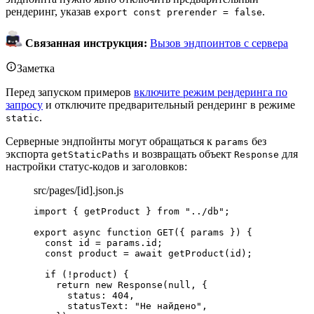
рендеринг, указав
.
export const prerender = false
Связанная инструкция:
Вызов эндпоинтов с сервера
Заметка
Перед запуском примеров
включите режим рендеринга по
запросу
и отключите предварительный рендеринг в режиме
.
static
Серверные эндпойнты могут обращаться к
без
params
экспорта
и возвращать объект
для
getStaticPaths
Response
настройки статус-кодов и заголовков:
src/pages/[id].json.js
import
 { getProduct } 
from
"
../db
"
;
export
async
function
GET
(
{ 
params
 }
)
 {
const 
id
 = 
params
.
id
;
const 
product
 = await 
getProduct
(
id
);
if
 (
!
product
) {
return
new
Response
(
null
,
 {
status: 
404
,
statusText: 
"
Не найдено
"
,