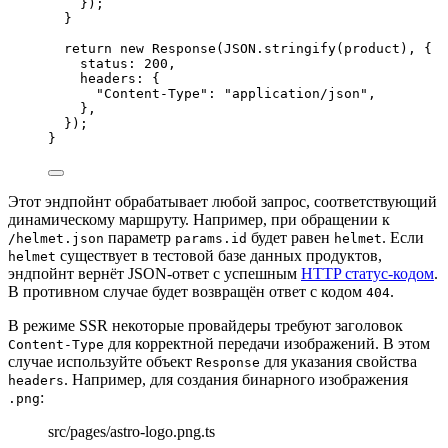
});
}
return
new
Response
(
JSON
.
stringify
(
product
)
,
 {
status: 
200
,
headers: {
"
Content-Type
"
: 
"
application/json
"
,
}
,
});
}
Этот эндпойнт обрабатывает любой запрос, соответствующий
динамическому маршруту. Например, при обращении к
параметр
будет равен
. Если
/helmet.json
params.id
helmet
существует в тестовой базе данных продуктов,
helmet
эндпойнт вернёт JSON-ответ с успешным
HTTP статус-кодом
.
В противном случае будет возвращён ответ с кодом
.
404
В режиме SSR некоторые провайдеры требуют заголовок
для корректной передачи изображений. В этом
Content-Type
случае используйте объект
для указания свойства
Response
. Например, для создания бинарного изображения
headers
:
.png
src/pages/astro-logo.png.ts