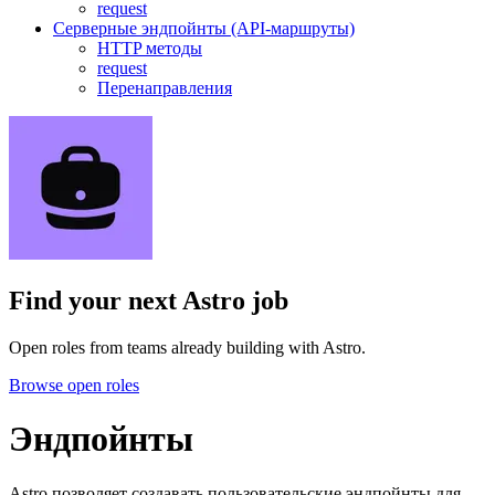
request
Серверные эндпойнты (API-маршруты)
HTTP методы
request
Перенаправления
Find your next
Astro job
Open roles from teams already building with Astro.
Browse open roles
Эндпойнты
Astro позволяет создавать пользовательские эндпойнты для