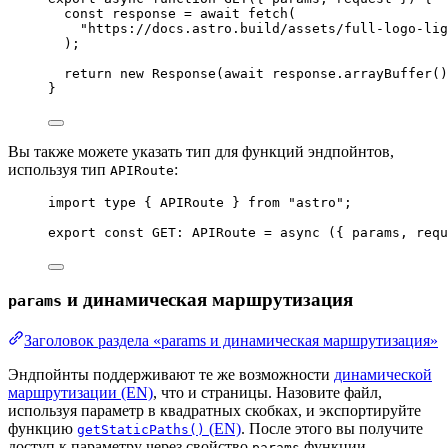
const 
response
 = await 
fetch
(
"
https://docs.astro.build/assets/full-logo-lig
);
return
new
Response
(
await
 response
.
arrayBuffer
()
}
Вы также можете указать тип для функций эндпойнтов,
используя тип
:
APIRoute
import
type
 { APIRoute } 
from
"
astro
"
;
export const 
GET
:
APIRoute
 = async 
(
{ 
params
, 
requ
и динамическая маршрутизация
params
Заголовок раздела «params и динамическая маршрутизация»
Эндпойнты поддерживают те же возможности
динамической
маршрутизации (EN)
, что и страницы. Назовите файл,
используя параметр в квадратных скобках, и экспортируйте
функцию
(EN)
. После этого вы получите
getStaticPaths()
доступ к параметру через свойство
функции
params