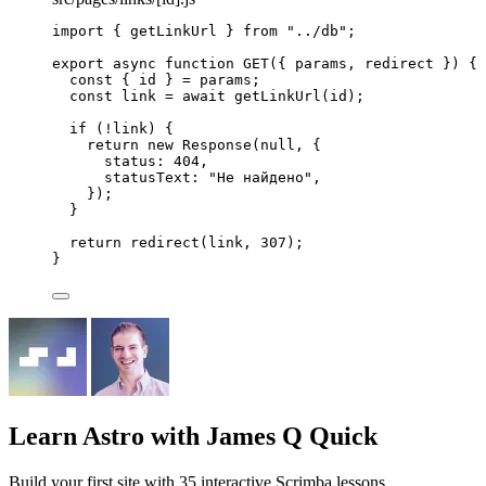
import
 { getLinkUrl } 
from
"
../db
"
;
export
async
function
GET
(
{ 
params
,
redirect
 }
)
 {
const { 
id
 } = 
params
;
const 
link
 = await 
getLinkUrl
(
id
);
if
 (
!
link
) {
return
new
Response
(
null
,
 {
status: 
404
,
statusText: 
"
Не найдено
"
,
});
}
return
redirect
(
link
,
307
);
}
Learn Astro
with James Q Quick
Build your first site with 35 interactive Scrimba lessons