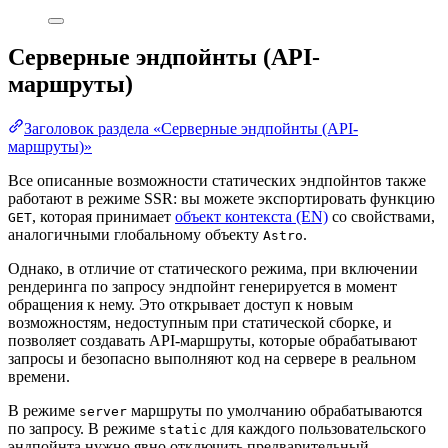
Серверные эндпойнты (API-
маршруты)
Заголовок раздела «Серверные эндпойнты (API-
маршруты)»
Все описанные возможности статических эндпойнтов также
работают в режиме SSR: вы можете экспортировать функцию
, которая принимает
объект контекста (EN)
со свойствами,
GET
аналогичными глобальному объекту
.
Astro
Однако, в отличие от статического режима, при включении
рендеринга по запросу эндпойнт генерируется в момент
обращения к нему. Это открывает доступ к новым
возможностям, недоступным при статической сборке, и
позволяет создавать API-маршруты, которые обрабатывают
запросы и безопасно выполняют код на сервере в реальном
времени.
В режиме
маршруты по умолчанию обрабатываются
server
по запросу. В режиме
для каждого пользовательского
static
эндпойнта нужно явно отключить предварительный