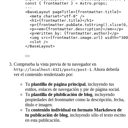
const { 
frontmatter
 } = 
Astro
.
props
;
---
<
BaseLayout
pageTitle
=
{
frontmatter
.
title
}
>
<
meta
charset
=
"
utf-8
"
 />
<
h1
>
{
frontmatter
.
title
}
</
h1
>
<
p
>
{
frontmatter
.
pubDate
.
toString
()
.
slice
(
0
,
<
p
><
em
>
{
frontmatter
.
description
}
</
em
></
p
>
<
p
>
Written by: 
{
frontmatter
.
author
}
</
p
>
<
img
src
=
{
frontmatter
.
image
.
url
}
width
=
"
300
<
slot
 />
</
BaseLayout
>
Comprueba la vista previa de tu navegador en
. Ahora debería
http://localhost:4321/posts/post-1
ver el contenido renderizado por:
Tu
plantilla de página principal
, incluyendo tus
estilos, enlaces de navegación y pie de página social.
Tu
plantilla de plublicación de blog
, incluyendo
propiedades del frontmatter como la descripción, fecha,
título e imagen.
Tu
contenido individual en formato Markdown de
tu publicación de blog
, incluyendo sólo el texto escrito
en esta publicación.