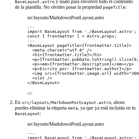
y úsalo para envolver todo el contenido
BaseLayout.astro
de la plantilla. No olvides pasar la propiedad
:
pageTitle
src/layouts/MarkdownPostLayout.astro
---
import
 BaseLayout 
from
'
./BaseLayout.astro
'
;
const { 
frontmatter
 } = 
Astro
.
props
;
---
<
BaseLayout
pageTitle
=
{
frontmatter
.
title
}
>
<
meta
charset
=
"
utf-8
"
 />
<
h1
>
{
frontmatter
.
title
}
</
h1
>
<
p
>
{
frontmatter
.
pubDate
.
toString
()
.
slice
(
0
,
<
p
><
em
>
{
frontmatter
.
description
}
</
em
></
p
>
<
p
>
Escrito por: 
{
frontmatter
.
author
}
</
p
>
<
img
src
=
{
frontmatter
.
image
.
url
}
width
=
"
300
<
slot
 />
</
BaseLayout
>
En
, ahora
src/layouts/MarkdownPostLayout.astro
puedes eliminar la etiqueta
, ya que ya está incluida en tu
meta
:
BaseLayout
src/layouts/MarkdownPostLayout.astro
---
import
 BaseLayout 
from
'
./BaseLayout.astro
'
;