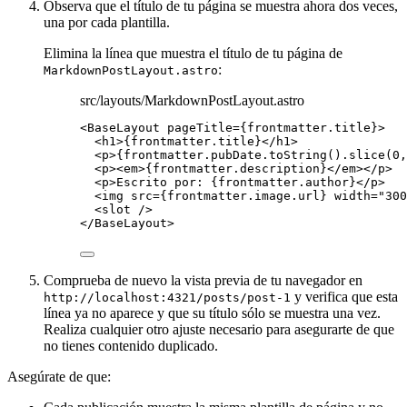
Observa que el título de tu página se muestra ahora dos veces,
una por cada plantilla.
Elimina la línea que muestra el título de tu página de
:
MarkdownPostLayout.astro
src/layouts/MarkdownPostLayout.astro
<
BaseLayout
pageTitle
=
{
frontmatter
.
title
}
>
<
h1
>
{
frontmatter
.
title
}
</
h1
>
<
p
>
{
frontmatter
.
pubDate
.
toString
()
.
slice
(
0
,
<
p
><
em
>
{
frontmatter
.
description
}
</
em
></
p
>
<
p
>
Escrito por: 
{
frontmatter
.
author
}
</
p
>
<
img
src
=
{
frontmatter
.
image
.
url
}
width
=
"
300
<
slot
 />
</
BaseLayout
>
Comprueba de nuevo la vista previa de tu navegador en
y verifica que esta
http://localhost:4321/posts/post-1
línea ya no aparece y que su título sólo se muestra una vez.
Realiza cualquier otro ajuste necesario para asegurarte de que
no tienes contenido duplicado.
Asegúrate de que: