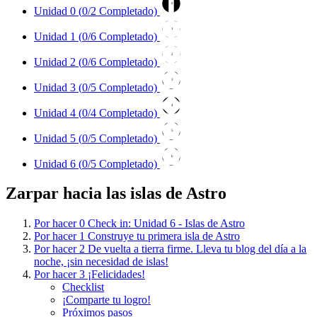
0
Unidad 0 (
0
/2 Completado)
1
Unidad 1 (
0
/6 Completado)
2
Unidad 2 (
0
/6 Completado)
3
Unidad 3 (
0
/5 Completado)
4
Unidad 4 (
0
/4 Completado)
5
Unidad 5 (
0
/5 Completado)
6
Unidad 6 (
0
/5 Completado)
Zarpar hacia las islas de Astro
Por hacer
0
Check in: Unidad 6 - Islas de Astro
Por hacer
1
Construye tu primera isla de Astro
Por hacer
2
De vuelta a tierra firme. Lleva tu blog del día a la
noche, ¡sin necesidad de islas!
Por hacer
3
¡Felicidades!
Checklist
¡Comparte tu logro!
Próximos pasos