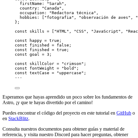
firstName: 
"
Sarah
"
,
country: 
"
Canada
"
,
occupation: 
"
Redactora técnica
"
,
hobbies:
 [
"
fotografia
"
, 
"
observación de aves
"
, 
"
}
;
const 
skills
 =
 [
"
HTML
"
, 
"
CSS
"
, 
"
JavaScript
"
, 
"
Reac
const 
happy
 = 
true
;
const 
finished
 = 
false
;
const 
finished
 = 
true
;
const 
goal
 = 
3
;
const 
skillColor
 = 
"
crimson
"
;
const 
fontWeight
 = 
"
bold
"
;
const 
textCase
 = 
"
uppercase
"
;
---
Esperamos que hayas aprendido un poco sobre los fundamentos de
Astro, ¡y que te hayas divertido por el camino!
Puedes encontrar el código del proyecto en este tutorial en
GitHub
o
en
StackBlitz
.
Consulta nuestros documentos para obtener guías y material de
referencia, y visita nuestro Discord para hacer preguntas, obtener