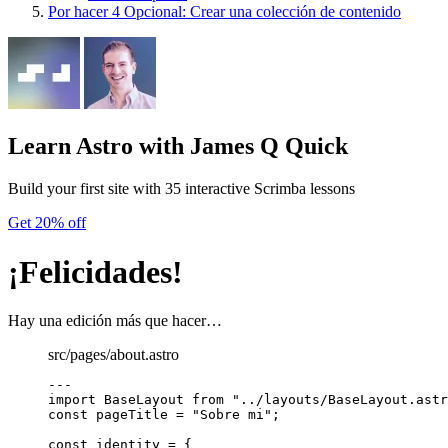
Por hacer
4
Opcional: Crear una colección de contenido
Learn Astro
with James Q Quick
Build your first site with 35 interactive Scrimba lessons
Get 20% off
¡Felicidades!
Hay una edición más que hacer…
src/pages/about.astro
---
import
 BaseLayout 
from
"
../layouts/BaseLayout.astr
const 
pageTitle
 = 
"
Sobre mi
"
;
const 
identity
 = {